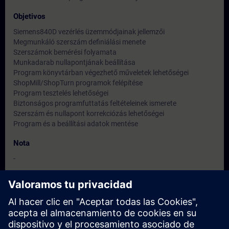
Objetivos
Siemens840D vezérlés üzemmódjainak jellemzői
Megmunkáló szerszám definiálási menete
Szerszámok bemérési folyamata
Munkadarab nullapontjának beállítása
Program könyvtárban végezhető műveletek lehetőségei
ShopMill/ShopTurn programok felépítése
Program tesztelés lehetőségei
Biztonságos programfuttatás feltételeinek ismerete
Szerszám és nullapont korrekciózás lehetőségei
Program és a beállítási adatok mentése
Nota
-
Dirigido a
Gépkezelők, opcionálisan karbantartók