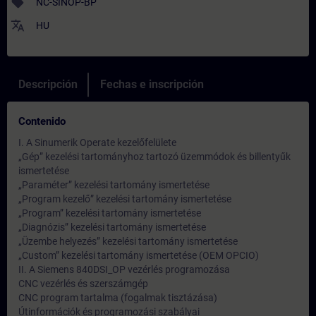
sell
NC-SINOP-BP
translate
HU
Descripción
Fechas e inscripción
Contenido
I. A Sinumerik Operate kezelőfelülete
„Gép” kezelési tartományhoz tartozó üzemmódok és billentyűk
ismertetése
„Paraméter” kezelési tartomány ismertetése
„Program kezelő” kezelési tartomány ismertetése
„Program” kezelési tartomány ismertetése
„Diagnózis” kezelési tartomány ismertetése
„Üzembe helyezés” kezelési tartomány ismertetése
„Custom” kezelési tartomány ismertetése (OEM OPCIO)
II. A Siemens 840DSI_OP vezérlés programozása
CNC vezérlés és szerszámgép
CNC program tartalma (fogalmak tisztázása)
Útinformációk és programozási szabályai