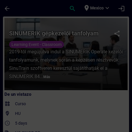
Saltar al contenido principal
Página cargada
place
expand_more
arrow_back
search
login
Mexico
Curso - SINUMERIK gépkezelői tanfolyam -
SINUMERIK gépkezelői tanfolyam
share
Learning Event - Classroom
2019-től megújulva indul a SINUMERIK Operate kezelői
tanfolyamunk, melynek során a képzésen résztvevők
SinuTrain szoftveren keresztül sajátíthatják el a
SINUMERIK 84...
Más
De un vistazo
widgets
Curso
where_to_vote
HU
access_time
5 days