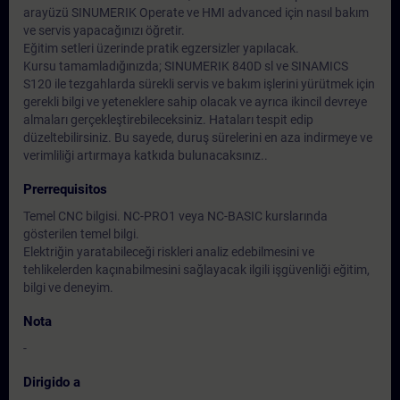
arayüzü SINUMERIK Operate ve HMI advanced için nasıl bakım
ve servis yapacağınızı öğretir.
Eğitim setleri üzerinde pratik egzersizler yapılacak.
Kursu tamamladığınızda; SINUMERIK 840D sl ve SINAMICS
S120 ile tezgahlarda sürekli servis ve bakım işlerini yürütmek için
gerekli bilgi ve yeteneklere sahip olacak ve ayrıca ikincil devreye
almaları gerçekleştirebileceksiniz. Hataları tespit edip
düzeltebilirsiniz. Bu sayede, duruş sürelerini en aza indirmeye ve
verimliliği artırmaya katkıda bulunacaksınız..
Prerrequisitos
Temel CNC bilgisi. NC-PRO1 veya NC-BASIC kurslarında
gösterilen temel bilgi.
Elektriğin yaratabileceği riskleri analiz edebilmesini ve
tehlikelerden kaçınabilmesini sağlayacak ilgili işgüvenliği eğitim,
bilgi ve deneyim.
Nota
-
Dirigido a