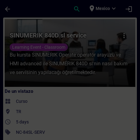
Saltar al contenido principal
Página cargada
place
expand_more
arrow_back
search
login
Mexico
Curso - SINUMERIK 840D sl service - Entr
SINUMERIK 840D sl service
more_vert
Learning Event - Classroom
Bu kursta SINUMERIK Operate operatör arayüzü ve
HMI advanced ile SINUMERIK 840D sl'nin nasıl bakım
ve servisinin yapılacağı öğretilmektedir.
De un vistazo
widgets
Curso
where_to_vote
TR
access_time
5 days
sell
NC-84SL-SERV