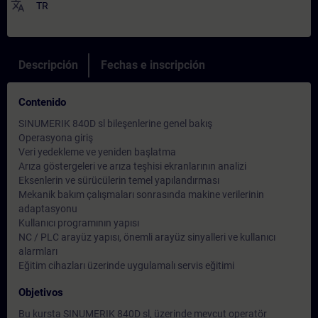
translate
TR
Descripción
Fechas e inscripción
Contenido
SINUMERIK 840D sl bileşenlerine genel bakış
Operasyona giriş
Veri yedekleme ve yeniden başlatma
Arıza göstergeleri ve arıza teşhisi ekranlarının analizi
Eksenlerin ve sürücülerin temel yapılandırması
Mekanik bakım çalışmaları sonrasında makine verilerinin
adaptasyonu
Kullanıcı programının yapısı
NC / PLC arayüz yapısı, önemli arayüz sinyalleri ve kullanıcı
alarmları
Eğitim cihazları üzerinde uygulamalı servis eğitimi
Objetivos
Bu kursta SINUMERIK 840D sl, üzerinde mevcut operatör