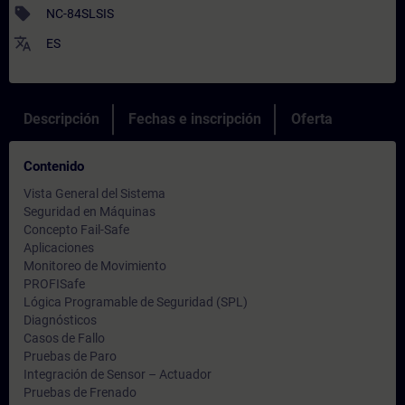
sell
NC-84SLSIS
translate
ES
Descripción
Fechas e inscripción
Oferta
Contenido
Vista General del Sistema
Seguridad en Máquinas
Concepto Fail-Safe
Aplicaciones
Monitoreo de Movimiento
PROFISafe
Lógica Programable de Seguridad (SPL)
Diagnósticos
Casos de Fallo
Pruebas de Paro
Integración de Sensor – Actuador
Pruebas de Frenado