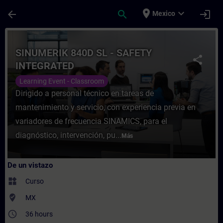
Saltar al contenido principal
Página cargada
place
expand_more
arrow_back
search
login
Mexico
Curso - SINUMERIK 840D SL - SAFETY INTE
SINUMERIK 840D SL - SAFETY
share
INTEGRATED
Learning Event - Classroom
Dirigido a personal técnico en tareas de
mantenimiento y servicio, con experiencia previa en
variadores de frecuencia SINAMICS, para el
diagnóstico, intervención, pu...
Más
De un vistazo
widgets
Curso
where_to_vote
MX
access_time
36 hours