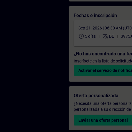
Fechas e inscripción
Sep 21, 2026 | 06:30 AM (UT
schedule
translate
5 días
DE
3975,
¿No has encontrado una f
Inscríbete en la lista de solicit
Activar el servicio de notific
Oferta personalizada
¿Necesita una oferta personali
personalizada a su dirección de 
Enviar una oferta personal