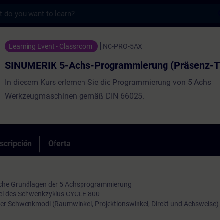
s
-Achs-Programmierung (Präsenz-Training) 
Learning Event - Classroom
NC-PRO-5AX
SINUMERIK 5-Achs-Programmierung (Präsenz-Tr
In diesem Kurs erlernen Sie die Programmierung von 5-Achs-
Werkzeugmaschinen gemäß DIN 66025.
scripción
Oferta
sche Grundlagen der 5 Achsprogrammierung
piel des Schwenkzyklus CYCLE 800
r Schwenkmodi (Raumwinkel, Projektionswinkel, Direkt und Achsweise)