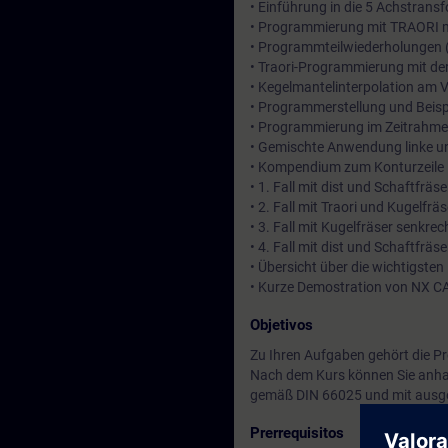
• Einführung in die 5 Achstrans
• Programmierung mit TRAORI mi
• Programmteilwiederholungen (
• Traori-Programmierung mit de
• Kegelmantelinterpolation am Vo
• Programmerstellung und Beispi
• Programmierung im Zeitrahmen
• Gemischte Anwendung linke u
• Kompendium zum Konturzeile
• 1. Fall mit dist und Schaftfrä
• 2. Fall mit Traori und Kugelfr
• 3. Fall mit Kugelfräser senkr
• 4. Fall mit dist und Schaftfrä
• Übersicht über die wichtigste
• Kurze Demostration von NX 
Objetivos
Zu Ihren Aufgaben gehört die 
Nach dem Kurs können Sie anha
gemäß DIN 66025 und mit ausg
Prerrequisitos