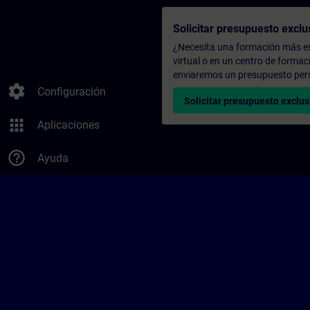
Solicitar presupuesto exclu
¿Necesita una formación más es
virtual o en un centro de formac
enviaremos un presupuesto per
settings
Configuración
Solicitar presupuesto exclus
apps
Aplicaciones
help_outline
Ayuda