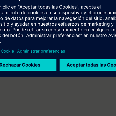
ierung von SINUMERIK-Steuerungen und der Bedienoberfläche SINUMER
2 (ehemals NC-SINOP-P).
tenfreier Zugang zur digitalen Lernplattform
SITRAIN access
– beginnend 
 Kursende.
nen Sie sowohl die Inhalte dieses Learning Events vertiefen oder wieder
Themen weiterbilden.
nwender der Siemens-Steuerungen SINUMERIK ONE und SINUMERIK 840D sl.
len gleich.
es Kurses NC-SINOPP2. Der Inhalt ist vergleichbar und aktualisiert.