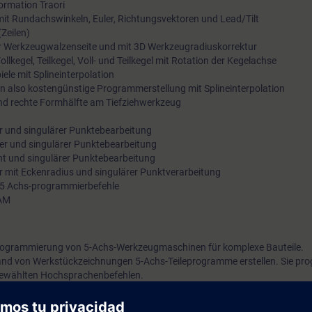
formation Traori
t Rundachswinkeln, Euler, Richtungsvektoren und Lead/Tilt
Zeilen)
r Werkzeugwalzenseite und mit 3D Werkzeugradiuskorrektur
llkegel, Teilkegel, Voll- und Teilkegel mit Rotation der Kegelachse
ele mit Splineinterpolation
 also kostengünstige Programmerstellung mit Splineinterpolation
nd rechte Formhälfte am Tiefziehwerkzeug
ser und singulärer Punktebearbeitung
äser und singulärer Punktebearbeitung
echt und singulärer Punktebearbeitung
ser mit Eckenradius und singulärer Punktverarbeitung
n 5 Achs-programmierbefehle
CAM
Programmierung von 5-Achs-Werkzeugmaschinen für komplexe Bauteile.
nd von Werkstückzeichnungen 5-Achs-Teileprogramme erstellen. Sie pr
ewählten Hochsprachenbefehlen.