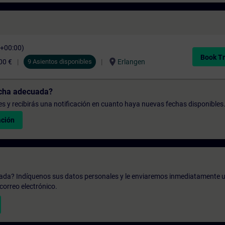
C+00:00)
Book Tr
location_on
00 €
9 Asientos disponibles
Erlangen
echa adecuada?
udes y recibirás una notificación en cuanto haya nuevas fechas disponibles
ación
zada? Indíquenos sus datos personales y le enviaremos inmediatamente u
correo electrónico.