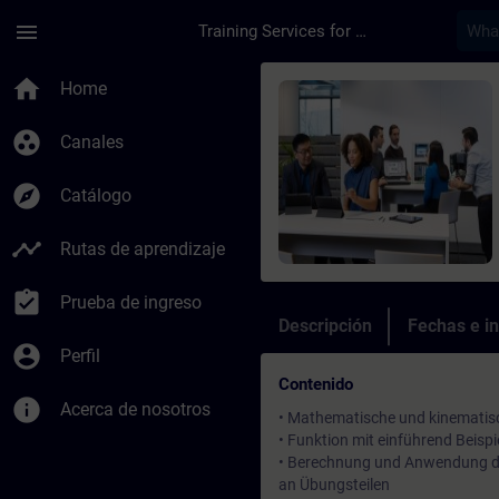
Saltar al contenido principal
Página cargada
menu
Training Services for Digital Industries
Curso - SINUMERIK 5
home
Home
group_work
Canales
explore
Catálogo
timeline
Rutas de aprendizaje
assignment_turned_in
Prueba de ingreso
Descripción
Fechas e in
account_circle
Perfil
Contenido
info
Acerca de nosotros
• Mathematische und kinemati
• Funktion mit einführend Beis
• Berechnung und Anwendung de
an Übungsteilen