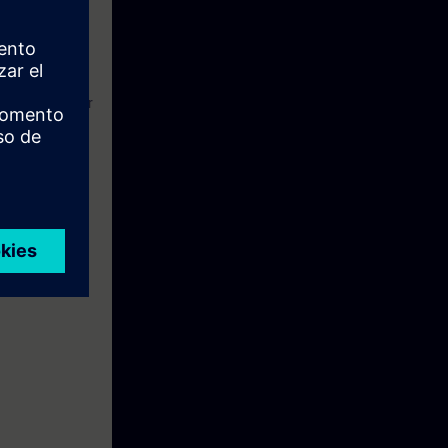
IK Operate
eine Woche vor
holen als auch
 Die