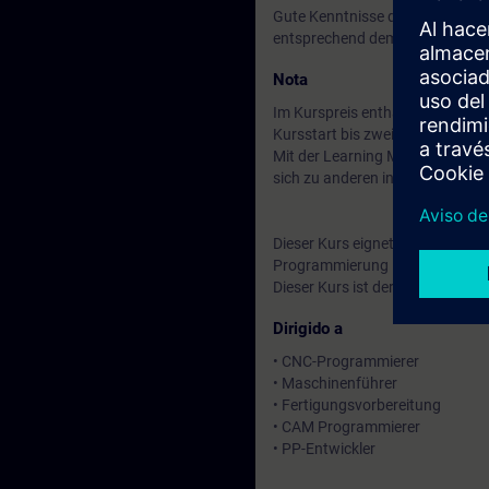
Gute Kenntnisse der Programm
entsprechend dem Kurs NC-PRO
Nota
Im Kurspreis enthalten: Ein kos
Kursstart bis zwei Wochen nach
Mit der Learning Membership kön
sich zu anderen interessanten 
Dieser Kurs eignet sich für A
Programmierung ist in beiden Fäl
Dieser Kurs ist der Nachfolger d
Dirigido a
• CNC-Programmierer
• Maschinenführer
• Fertigungsvorbereitung
• CAM Programmierer
• PP-Entwickler