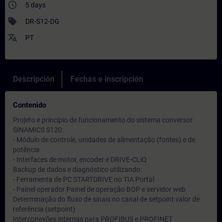
access_time
5 days
sell
DR-S12-DG
translate
PT
Descripción
Fechas e inscripción
Contenido
Projeto e princípio de funcionamento do sistema conversor
SINAMICS S120:
- Módulo de controle, unidades de alimentação (fontes) e de
potência
- Interfaces de motor, encoder e DRIVE-CLiQ
Backup de dados e diagnóstico utilizando:
- Ferramenta de PC STARTDRIVE no TIA Portal
- Painel operador Painel de operação BOP e servidor web
Determinação do fluxo de sinais no canal de setpoint valor de
referência (setpoint)
Interconexões internas para PROFIBUS e PROFINET