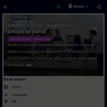
Saltar al contenido principal
Página cargada
place
expand_more
arrow_back
search
login
Mexico
Curso - SINAMICS S120 - Diagnóstico e So
SINAMICS S120 - Diagnóstico e
share
Solução de Falhas
Learning Event - Classroom
Neste curso, você aprenderá a identificar a causa de
falhas e solucioná-las utilizando a ferramenta de PC
STARTDRIVE no TIA Portal. Você também será capaz
de realiza...
Más
De un vistazo
widgets
Curso
Avanzado
where_to_vote
BR