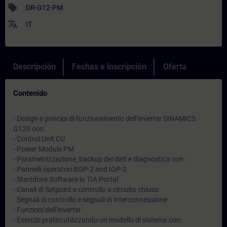
sell
DR-G12-PM
translate
IT
Descripción
Fechas e inscripción
Oferta
Contenido
- Design e principi di funzionamento dell’inverter SINAMICS
G120 con:
- Control Unit CU
- Power Module PM
- Parametrizzazione, backup dei dati e diagnostica con:
- Pannelli operatori BOP-2 and IOP-2
- Startdrive Software in TIA Portal
- Canali di Setpoint e controllo a circuito chiuso
- Segnali di controllo e segnali di interconnessione
- Funzioni dell’inverter
- Esercizi pratici utilizzando un modello di sistema con: