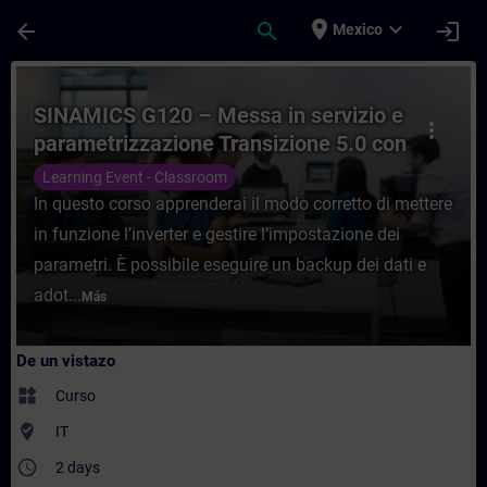
Saltar al contenido principal
Página cargada
place
expand_more
arrow_back
search
login
Mexico
Curso - SINAMICS G120 – Messa in servizi
SINAMICS G120 – Messa in servizio e
more_vert
parametrizzazione Transizione 5.0 con
attestazione finale superamento
Learning Event - Classroom
esame.
In questo corso apprenderai il modo corretto di mettere
in funzione l’inverter e gestire l’impostazione dei
parametri. È possibile eseguire un backup dei dati e
adot...
Más
De un vistazo
widgets
Curso
where_to_vote
IT
access_time
2 days