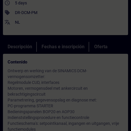
access_time
5 days
sell
DR-DCM-PM
translate
NL
Descripción
Fechas e inscripción
Oferta
Contenido
Ontwerp en werking van de SINAMICS DCM-
vermogensomzetter:
Regelmodule CUD, interfaces
Motoren, vermogensdeel met ankercircuit en
bekrachtigingscircuit
Parametrering, gegevensopslag en diagnose met:
PC-programma STARTER
Bedieningspanelen BOP20 en AOP30
Indienststellingsprocedure en functiecontrole
Functieschema's: setpointkanaal, ingangen en uitgangen, vrije
functiemodules