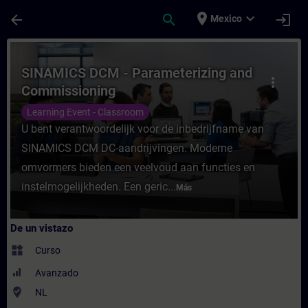
Saltar al contenido principal
Página cargada
place
expand_more
arrow_back
search
login
Mexico
Curso - SINAMICS DCM - Parameterizing a
SINAMICS DCM - Parameterizing and
more_vert
Commissioning
Learning Event - Classroom
U bent verantwoordelijk voor de inbedrijfname van
SINAMICS DCM DC-aandrijvingen. Moderne
omvormers bieden een veelvoud aan functies en
instelmogelijkheden. Een geric...
Más
De un vistazo
widgets
Curso
Avanzado
where_to_vote
NL