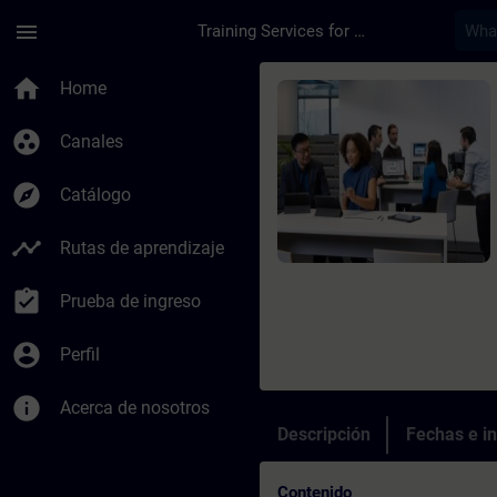
Saltar al contenido principal
Página cargada
menu
Training Services for Digital Industries
Curso - SIMOCODE pr
home
Home
group_work
Canales
explore
Catálogo
timeline
Rutas de aprendizaje
assignment_turned_in
Prueba de ingreso
account_circle
Perfil
info
Acerca de nosotros
Descripción
Fechas e in
Contenido