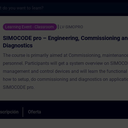
s
o – Engineering, Commissioning and Diagn
Learning Event - Classroom
LV-SIMOPRO
SIMOCODE pro – Engineering, Commissioning an
Diagnostics
The course is primarily aimed at Commissioning, maintenance
personnel. Participants will get a system overview on SIMOC
management and control devices and will learn the functional 
how to setup, do commissioning and diagnostics on applicati
SIMOCODE pro.
scripción
Oferta