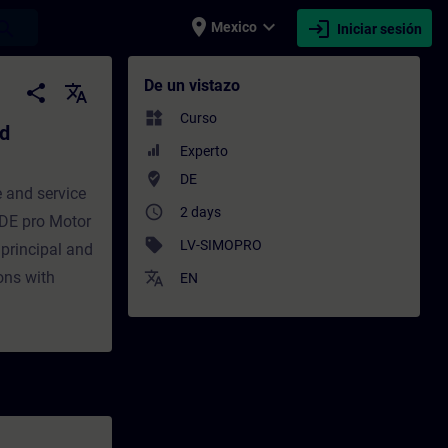
place
expand_more
login
earch
Mexico
Iniciar sesión
ostics - Entrenamiento - Capacitación - 
De un vistazo
share
translate
widgets
Curso
d
Experto
where_to_vote
DE
 and service
access_time
2 days
ODE pro Motor
sell
LV-SIMOPRO
principal and
ons with
translate
EN