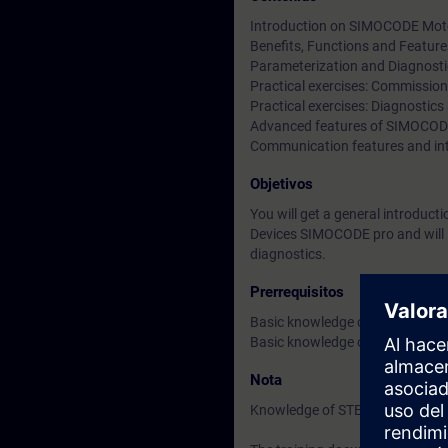
Introduction on SIMOCODE Mot
Benefits, Functions and Feature
Parameterization and Diagnosti
Practical exercises: Commissioni
Practical exercises: Diagnostic
Advanced features of SIMOCODE 
Communication features and in
Objetivos
You will get a general introdu
Devices SIMOCODE pro and will
diagnostics.
Prerrequisitos
Basic knowledge of switchgear a
Basic knowledge of automation 
Nota
Knowledge of STEP 7 (TIA Portal