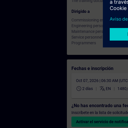
The training documents are avail
Dirigido a
Commissioning engineers
Engineering personnel
Maintenance personnel
Service personnel
Programmers
Fechas e inscripción
Oct 07, 2026 | 06:30 AM (UT
schedule
translate
2 días
EN
1480,
¿No has encontrado una f
Inscríbete en la lista de solicit
Activar el servicio de notific