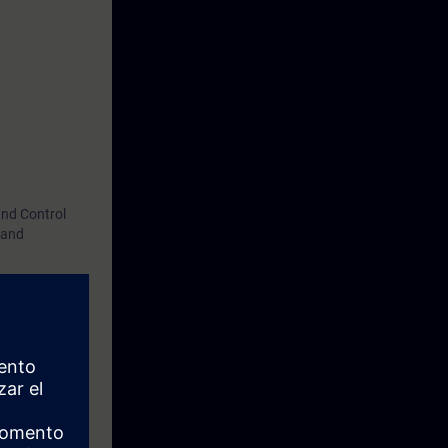
and Control
 and