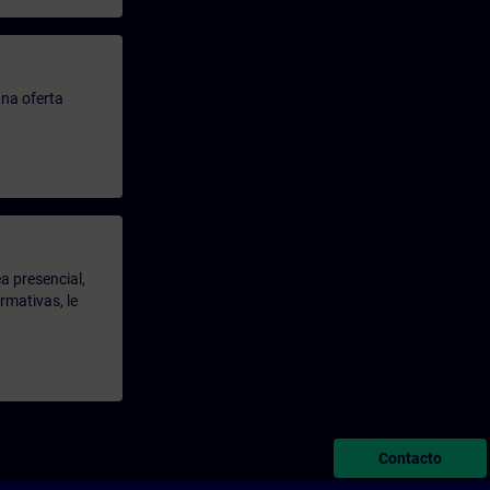
na oferta
a presencial,
rmativas, le
Contacto