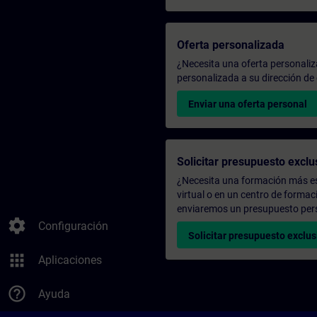
Oferta personalizada
¿Necesita una oferta personali
personalizada a su dirección de 
Enviar una oferta personal
Solicitar presupuesto exclu
¿Necesita una formación más es
virtual o en un centro de formac
enviaremos un presupuesto per
settings
Configuración
Solicitar presupuesto exclus
apps
Aplicaciones
help_outline
Ayuda