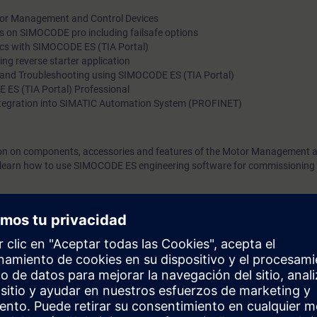
or Management and Control Devices
s on SIMOCODE pro including failsafe options
cs with SIMOCODE ES (TIA Portal)
ng reverse starter application
s and Troubleshooting using SIMOCODE ES (TIA Portal)
ES (TIA Portal) Professional
tegration into SIMATIC Automation System (PROFINET)
ction on components, accessories and features of the Motor Management 
 learn how to use SIMOCODE ES engineering software for commissioning
nd control gear.
systems desirable.
) software advantageous but is not essential.