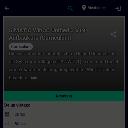
Saltar al contenido principal
Página cargada
place
expand_more
arrow_back
search
login
Mexico
Curso - SIMATIC WinCC Unified 3 V19 - Auf
SIMATIC WinCC Unified 3 V19 -
share
Aufbaukurs (Curriculum)
Curriculum
Dieses Curriculum richtet sich an Unified-Benutzer, die
die Systemgrundlagen (TIA-UWCC1) kennen und bietet
eine Zusammenstellung ausgewählter WinCC Unified
Erweiteru...
Más
Reservar
De un vistazo
widgets
Curso
Básico