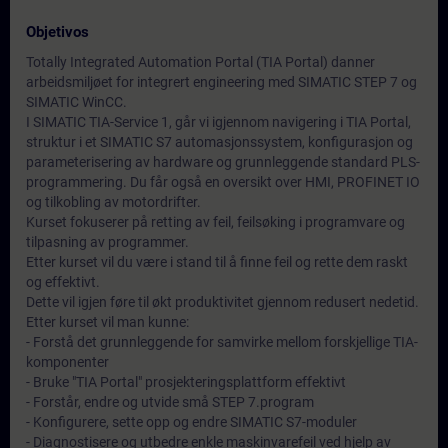
Objetivos
Totally Integrated Automation Portal (TIA Portal) danner
arbeidsmiljøet for integrert engineering med SIMATIC STEP 7 og
SIMATIC WinCC.
I SIMATIC TIA-Service 1, går vi igjennom navigering i TIA Portal,
struktur i et SIMATIC S7 automasjonssystem, konfigurasjon og
parameterisering av hardware og grunnleggende standard PLS-
programmering. Du får også en oversikt over HMI, PROFINET IO
og tilkobling av motordrifter.
Kurset fokuserer på retting av feil, feilsøking i programvare og
tilpasning av programmer.
Etter kurset vil du være i stand til å finne feil og rette dem raskt
og effektivt.
Dette vil igjen føre til økt produktivitet gjennom redusert nedetid.
Etter kurset vil man kunne:
- Forstå det grunnleggende for samvirke mellom forskjellige TIA-
komponenter
- Bruke "TIA Portal" prosjekteringsplattform effektivt
- Forstår, endre og utvide små STEP 7.program
- Konfigurere, sette opp og endre SIMATIC S7-moduler
- Diagnostisere og utbedre enkle maskinvarefeil ved hjelp av