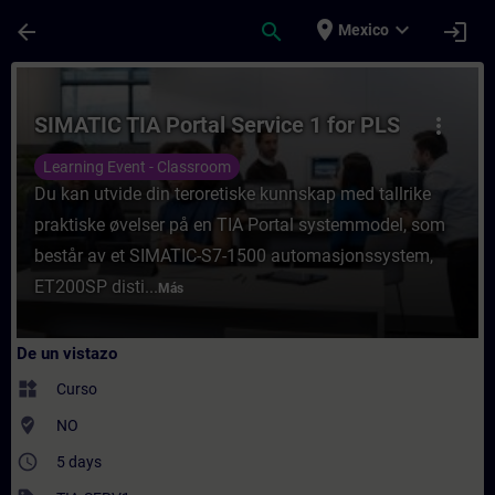
Saltar al contenido principal
Página cargada
place
expand_more
arrow_back
search
login
Mexico
Curso - SIMATIC TIA Portal Service 1 for 
SIMATIC TIA Portal Service 1 for PLS
more_vert
Learning Event - Classroom
Du kan utvide din teroretiske kunnskap med tallrike
praktiske øvelser på en TIA Portal systemmodel, som
består av et SIMATIC-S7-1500 automasjonssystem,
ET200SP disti...
Más
De un vistazo
widgets
Curso
where_to_vote
NO
access_time
5 days