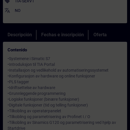
sell
TIA-SERV1
translate
NO
Descripción
Fechas e inscripción
Oferta
Contenido
•Systemene i Simatic S7
•Introduksjon til TIA Portal
•Installasjon og vedlikehold av automatiseringssystemet
•Konfigurasjon av hardware og online funksjoner
•PLS tagger
•Idriftsettelse av hardware
•Grunnleggende programmering
•Logiske funksjoner (binære funksjoner)
•Digitale funksjoner (tid og telling funksjoner)
•Tilkobling av operatørpanelet
•Tilkobling og parametrisering av Profinet I / O
•Tilkobling av Sinamics G120 og parametrisering ved hjelp av
Startdrive