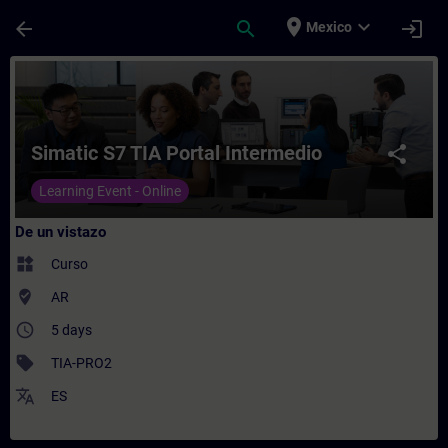
Saltar al contenido principal
Página cargada
place
expand_more
arrow_back
search
login
Mexico
Curso - Simatic S7 TIA Portal Intermedio 
Simatic S7 TIA Portal Intermedio
share
Learning Event - Online
De un vistazo
widgets
Curso
where_to_vote
AR
access_time
5 days
sell
TIA-PRO2
translate
ES