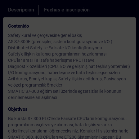
Descripción
Fechas e inscripción
Contenido
Safety kural ve çerçevesine genel bakış
AS S7-300F (prensipler, sistem konfigürasyonu ve I/O )
Distributed Safety ile Failsafe I/O konfigürasyonu
Safety'e ilişkin kullanıcı programlarının hazırlanması
CPU'lar arası Failsafe haberleşme PROFIsave
Diagnostik özellikleri (CPU, I/O ve gelişmiş hat teşhis yöntemleri)
I/O konfigürasyonu, haberleşme ve hata teşhis egsersizleri
Acil duruş, Emniyet kapısı, Safety ilişkin acil duruş, Pasivasyon
ve özel programcılık örnekleri
SIMATIC S7-300 eğitim seti üzerinde egzersizler ile konunun
derinlemesine anlaşılması
Objetivos
Bu kursta S7 300 PLC'lerde Faiisafe CPU'ların konfigürasyonu,
programlanması,devreye alınması, hata teşhis ve arıza
giderilmesi konularını öğreneceksiniz. Konular H sistemler hariç
SIMATIC 300, 400 CPU'ları ve ET200 Sistemlerini kapsar. Bu