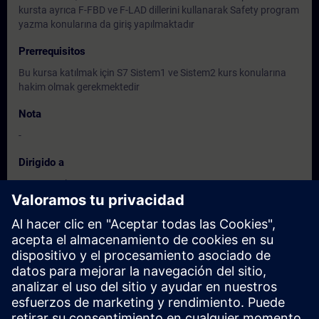
kursta ayrıca F-FBD ve F-LAD dillerini kullanarak Safety program
yazma konularına da giriş yapılmaktadır
Prerrequisitos
Bu kursa katılmak için S7 Sistem1 ve Sistem2 kurs konularına
hakim olmak gerekmektedir
Nota
-
Dirigido a
Programcılar
Devreye alma, Servis personeli
Bakım Personeli
Fechas e inscripción
Actualmente no hay eventos disponibles
Inscríbete en la lista de solicitudes y recibirás una notificación en