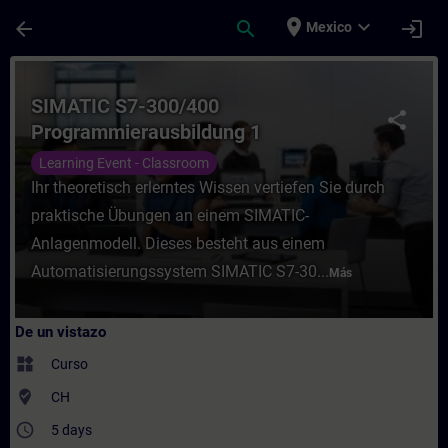
Saltar al contenido principal
Página cargada
place
expand_more
arrow_back
search
login
Mexico
Curso - SIMATIC S7-300/400 Programmierau
SIMATIC S7-300/400
share
Programmierausbildung 1
Learning Event - Classroom
Ihr theoretisch erlerntes Wissen vertiefen Sie durch
praktische Übungen an einem SIMATIC-
Anlagenmodell. Dieses besteht aus einem
Automatisierungssystem SIMATIC S7-30...
Más
De un vistazo
widgets
Curso
where_to_vote
CH
access_time
5 days