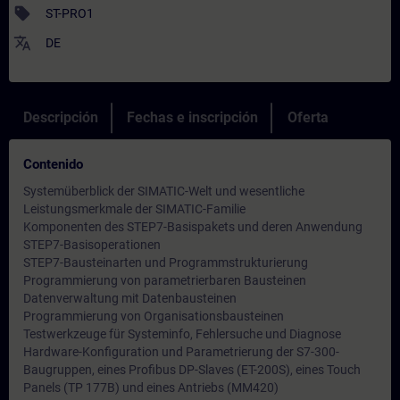
sell
ST-PRO1
translate
DE
Descripción
Fechas e inscripción
Oferta
Contenido
Systemüberblick der SIMATIC-Welt und wesentliche
Leistungsmerkmale der SIMATIC-Familie
Komponenten des STEP7-Basispakets und deren Anwendung
STEP7-Basisoperationen
STEP7-Bausteinarten und Programmstrukturierung
Programmierung von parametrierbaren Bausteinen
Datenverwaltung mit Datenbausteinen
Programmierung von Organisationsbausteinen
Testwerkzeuge für Systeminfo, Fehlersuche und Diagnose
Hardware-Konfiguration und Parametrierung der S7-300-
Baugruppen, eines Profibus DP-Slaves (ET-200S), eines Touch
Panels (TP 177B) und eines Antriebs (MM420)