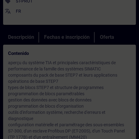
sell
ST-PRO1
translate
FR
Descripción
Fechas e inscripción
Oferta
Contenido
aperçu du système TIA et principales caractéristiques de
performance de la famille des systèmes SIMATIC
composants du pack de base STEP7 et leurs applications
opérations de base STEP7
types de blocs STEP7 et structure de programmes
programmation de blocs paramétrables
gestion des données avec blocs de données
programmation de blocs d'organisation
outils d'information système, recherche d'erreurs et
diagnostique
configuration matérielle et paramétrage des sous-ensembles
S7-300, d'un esclave Profibus DP (ET-200S), d'un Touch Panel
(TP 177B) et d'un entraînement (MM420)