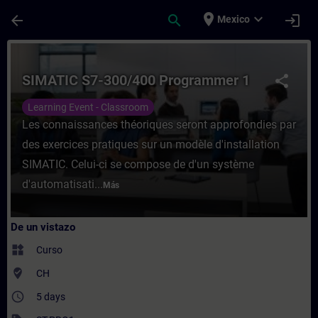
Saltar al contenido principal
Página cargada
place
expand_more
arrow_back
search
login
Mexico
Curso - SIMATIC S7-300/400 Programmer 1 
SIMATIC S7-300/400 Programmer 1
share
Learning Event - Classroom
Les connaissances théoriques seront approfondies par
des exercices pratiques sur un modèle d'installation
SIMATIC. Celui-ci se compose de d'un système
d'automatisati...
Más
De un vistazo
widgets
Curso
where_to_vote
CH
access_time
5 days