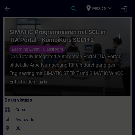
Saltar al contenido principal
Página cargada
place
expand_more
arrow_back
search
login
Mexico
Curso - SIMATIC Programmieren mit SCL in
SIMATIC Programmieren mit SCL in
more_vert
TIA Portal - KombiKurs SCL1+2
(Präsenz-Training)
Learning Event - Classroom
Das Totally Integrated Automation Portal (TIA Portal)
bildet die Arbeitsumgebung für ein durchgängiges
Engineering mit SIMATIC STEP 7 und SIMATIC WinCC.
Entscheiden ...
Más
De un vistazo
widgets
Curso
Avanzado
where_to_vote
DE