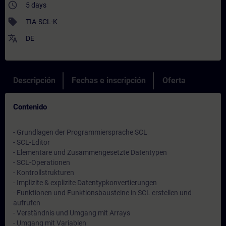
access_time
5 days
sell
TIA-SCL-K
translate
DE
Descripción
Fechas e inscripción
Oferta
Contenido
- Grundlagen der Programmiersprache SCL
- SCL-Editor
- Elementare und Zusammengesetzte Datentypen
- SCL-Operationen
- Kontrollstrukturen
- Implizite & explizite Datentypkonvertierungen
- Funktionen und Funktionsbausteine in SCL erstellen und
aufrufen
- Verständnis und Umgang mit Arrays
- Umgang mit Variablen