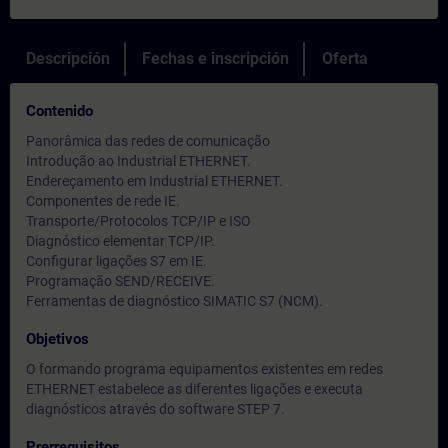
Descripción
Fechas e inscripción
Oferta
Contenido
Panorâmica das redes de comunicação
Introdução ao Industrial ETHERNET.
Endereçamento em Industrial ETHERNET.
Componentes de rede IE.
Transporte/Protocolos TCP/IP e ISO
Diagnóstico elementar TCP/IP.
Configurar ligações S7 em IE.
Programação SEND/RECEIVE.
Ferramentas de diagnóstico SIMATIC S7 (NCM).
Objetivos
O formando programa equipamentos existentes em redes
ETHERNET estabelece as diferentes ligações e executa
diagnósticos através do software STEP 7.
Prerrequisitos