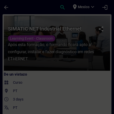
Saltar al contenido principal
Página cargada
place
expand_more
arrow_back
search
login
Mexico
Curso - SIMATIC NET Industrial Ethernet -
SIMATIC NET Industrial Ethernet
share
Learning Event - Classroom
Após esta formação, o formando ficará apto a
configurar, instalar e fazer diagnóstico em redes
ETHERNET.
De un vistazo
widgets
Curso
where_to_vote
PT
access_time
3 days
translate
PT