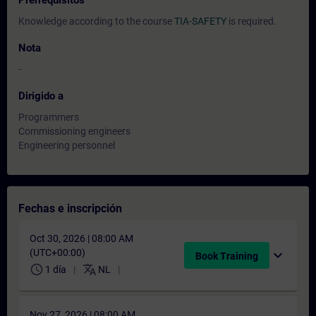
Prerrequisitos
Knowledge according to the course
TIA-SAFETY
is required.
Nota
-
Dirigido a
Programmers
Commissioning engineers
Engineering personnel
Fechas e inscripción
Oct 30, 2026 | 08:00 AM
(UTC+00:00)
expand_more
Book Training
schedule
translate
1 día
NL
Nov 27, 2026 | 08:00 AM