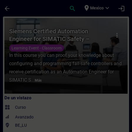
Saltar al contenido principal
Página cargada
place
expand_more
arrow_back
search
login
Mexico
Curso - Siemens Certified Automation Eng
Siemens Certified Automation
more_vert
Engineer for SIMATIC Safety –
Configuration and Programming
Learning Event - Classroom
In this course you can proof your knowledge about
configuring and programming fail-safe controllers and
receive certification as an Automation Engineer for
SIMATIC S...
Más
De un vistazo
widgets
Curso
Avanzado
where_to_vote
BE_LU