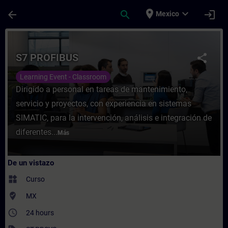
Saltar al contenido principal
Página cargada
place
expand_more
arrow_back
search
login
Mexico
Curso - S7 PROFIBUS - Entrenamiento - Ca
S7 PROFIBUS
share
Learning Event - Classroom
Dirigido a personal en tareas de mantenimiento,
servicio y proyectos, con experiencia en sistemas
SIMATIC, para la intervención, análisis e integración de
diferentes...
Más
De un vistazo
widgets
Curso
where_to_vote
MX
access_time
24 hours