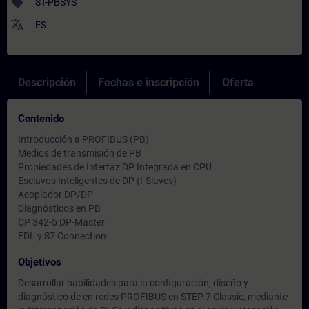
sell
ST-PBSYS
translate
ES
Descripción
Fechas e inscripción
Oferta
Contenido
Introducción a PROFIBUS (PB)
Medios de transmisión de PB
Propiedades de Interfaz DP Integrada en CPU
Esclavos Inteligentes de DP (I-Slaves)
Acoplador DP/DP
Diagnósticos en PB
CP 342-5 DP-Master
FDL y S7 Connection
Objetivos
Desarrollar habilidades para la configuración, diseño y
diagnóstico de en redes PROFIBUS en STEP 7 Classic, mediante