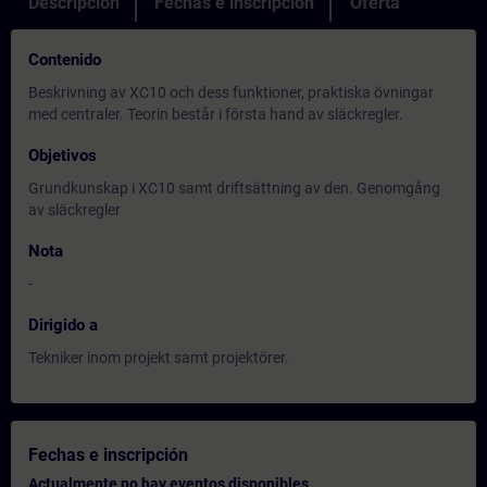
Descripción
Fechas e inscripción
Oferta
Contenido
Beskrivning av XC10 och dess funktioner, praktiska övningar
med centraler. Teorin består i första hand av släckregler.
Objetivos
Grundkunskap i XC10 samt driftsättning av den. Genomgång
av släckregler
Nota
-
Dirigido a
Tekniker inom projekt samt projektörer.
Fechas e inscripción
Actualmente no hay eventos disponibles