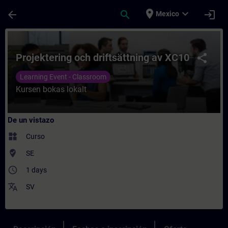
Saltar al contenido principal
Página cargada
place
expand_more
arrow_back
search
login
Mexico
Curso - Projektering och driftsättning av
Projektering och driftsättning av XC10
share
Learning Event - Classroom
Kursen bokas lokalt
De un vistazo
widgets
Curso
where_to_vote
SE
access_time
1 days
translate
SV