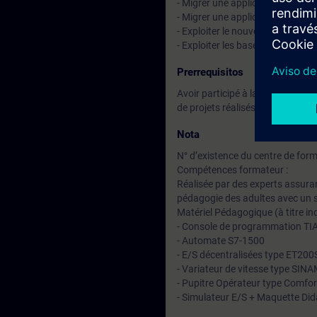
- Migrer une application une app
- Migrer une application S7-300
- Exploiter le nouveau jeu d'ins
- Exploiter les bases de la pro
Prerrequisitos
Avoir participé à la Formation 
de projets réalisés avec STEP7 v
Nota
N° d’existence du centre de for
Compétences formateur :
Réalisée par des experts assuran
pédagogie des adultes avec un s
Matériel Pédagogique (à titre ind
- Console de programmation TI
- Automate S7-1500
- E/S décentralisées type ET20
- Variateur de vitesse type SI
- Pupitre Opérateur type Comfor
- Simulateur E/S + Maquette Did