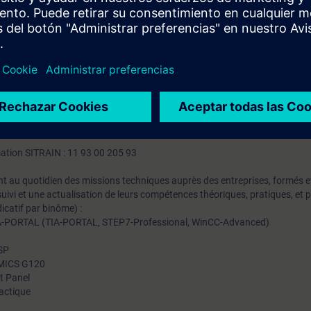
lication STEP7 Classic A TIA Portal
/400 vers un S7-1500
tructions du S7-1500
grammation IEC / GRAFCET / SCL.
ST-PRO2 ou avoir un niveau équivalent et une expérience approfondie acqu
5.
mation SITRAIN : 11 93 00 205 93
t au quotidien des missions techniques auprès des entreprises, formés et 
uivi et une actualisation de leurs compétences théoriques, pratiques, et
icatif par binôme) :
A-PORTAL (TIA-PORTAL, STEP7-Professional, WinCC-Advanced)
0SP
NAMICS G120
t Panel
actique