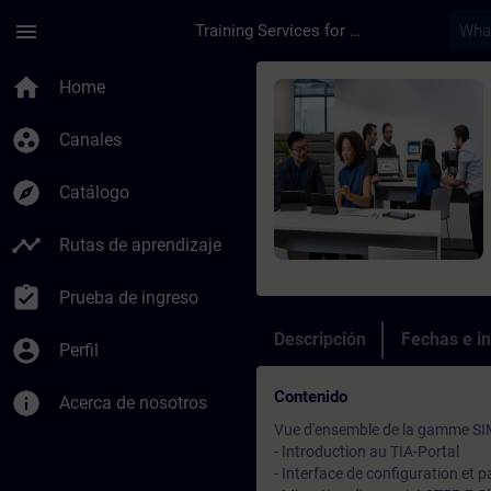
Saltar al contenido principal
Página cargada
menu
Training Services for Digital Industries
Curso - Passage de 
home
Home
group_work
Canales
explore
Catálogo
timeline
Rutas de aprendizaje
assignment_turned_in
Prueba de ingreso
Descripción
Fechas e in
account_circle
Perfil
Contenido
info
Acerca de nosotros
Vue d'ensemble de la gamme SI
- Introduction au TIA-Portal
- Interface de configuration et 