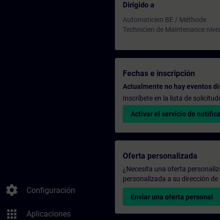
Dirigido a
Automaticien BE / Méthode
Technicien de Maintenance nive
Fechas e inscripción
Actualmente no hay eventos di
Inscríbete en la lista de solicit
Activar el servicio de notific
Oferta personalizada
¿Necesita una oferta personali
personalizada a su dirección de 
settings
Configuración
Enviar una oferta personal
apps
Aplicaciones