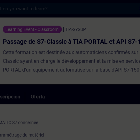
s
S7-Classic à TIA PORTAL et API S7-1500 - 
Learning Event - Classroom
TIA-SYSUP
Passage de S7-Classic à TIA PORTAL et API S7-
Cette formation est destinée aux automaticiens confirmés su
Classic ayant en charge le développement et la mise en service
PORTAL d'un équipement automatisé sur la base d'API S7-1500
Integrated Automation Portal (TIA-PORTAL) constitue l'enviro
travail pour le développement intégré des applications SIMAT
Professional et WinCC-Advanced. Ce cours présente les différ
scripción
Oferta
majeures entre SIMATIC Manager et TIA Portal, et entre la g
300/400 et S7-1500.Vous apprendrez comment transposer vo
connaissances STEP7 sur la nouvelle plateforme TIA-
MATIC S7 concernée
PORTAL.Répartition50% Théorie, 50% PratiqueParticipants
paramétrage du matériel
max12Evaluation des acquisOuiEligible CPF ⓘNonCertificatio