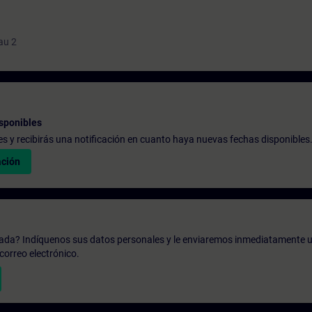
au 2
sponibles
udes y recibirás una notificación en cuanto haya nuevas fechas disponibles
ación
zada? Indíquenos sus datos personales y le enviaremos inmediatamente u
correo electrónico.