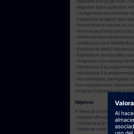
- Migration d'un projet STEP 7 C
- Migration d'une application A
- Configuration des matériels 
- Exploitation et apport des var
- Présentation et astuces du no
- Nouveau jeu d’instructions du
- Intérêt des blocs de données 
- Amélioration de la lisibilité 
- Evolution de WinCC-Machine pa
- Exploitation des nouvelles res
- Intégration d'un variateur de 
- Introduction à la programma
- Introduction à la programmat
- Documentation, sauvegarde de
Tous ces points sont approfondi
Un temps d’échange avec le for
Objetivos
A l’issue de la formation, le stag
- Exploiter efficacement la plate
- Configurer et programmer une 
- Utiliser les outils de mise en 