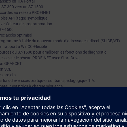
lassico en TIA Portal
PI S7-300 vers un S7-1500
Call+ ⓘOuiTest de prérequisConnaissances programmation 
raccordés au réseau PROFINET
iables API (tags) symbolique
uvel éditeur de programmation
 S7-1500
avec accès optimisé
du programme à l’aide du nouveau mode d’adressage indirect (SLICE/AT)
r rapport à WinCC-Flexible
sources du S7-1500 pour améliorer les fonctions de diagnostic
vitesse sur le réseau PROFINET avec Start Drive
tion GRAFCET
ion SCL
s projets
s lors d’exercices pratiques sur banc pédagogique TIA.
mateur est prévu à chaque séquence.
iaire sera capable de :
forme TIA Portal
configuration matérielle SIMATIC S7 avec TIA Portal
service des composants TIA