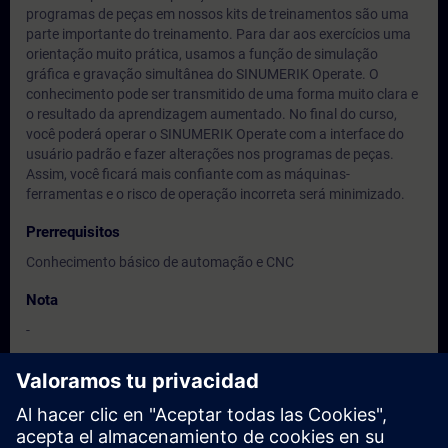
programas de peças em nossos kits de treinamentos são uma
parte importante do treinamento. Para dar aos exercícios uma
orientação muito prática, usamos a função de simulação
gráfica e gravação simultânea do SINUMERIK Operate. O
conhecimento pode ser transmitido de uma forma muito clara e
o resultado da aprendizagem aumentado. No final do curso,
você poderá operar o SINUMERIK Operate com a interface do
usuário padrão e fazer alterações nos programas de peças.
Assim, você ficará mais confiante com as máquinas-
ferramentas e o risco de operação incorreta será minimizado.
Prerrequisitos
Conhecimento básico de automação e CNC
Nota
-
Dirigido a
Operadpores