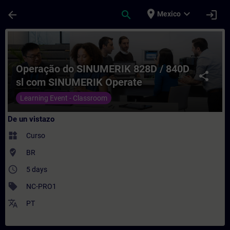
Saltar al contenido principal
Página cargada
place
expand_more
arrow_back
search
login
Mexico
Curso - Operação do SINUMERIK 828D / 84
Operação do SINUMERIK 828D / 840D
share
sl com SINUMERIK Operate
Learning Event - Classroom
De un vistazo
widgets
Curso
where_to_vote
BR
access_time
5 days
sell
NC-PRO1
translate
PT