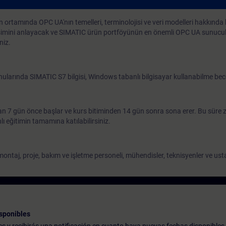
rtamında OPC UA'nın temelleri, terminolojisi ve veri modelleri hakkında b
ileşimini anlayacak ve SIMATIC ürün portföyünün en önemli OPC UA sunucul
niz.
ularında SIMATIC S7 bilgisi, Windows tabanlı bilgisayar kullanabilme bece
an 7 gün önce başlar ve kurs bitiminden 14 gün sonra sona erer. Bu süre z
 eğitimin tamamına katılabilirsiniz.
ontaj, proje, bakım ve işletme personeli, mühendisler, teknisyenler ve ust
sponibles