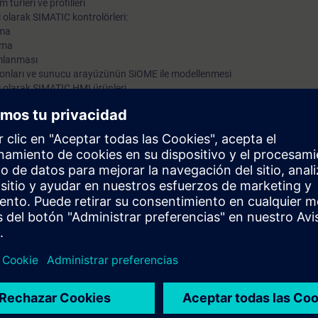
 türleri ve profilleri
 olarak SIMATIC kontrolörleri:
rma
ama
amlanması
nları ve sunucu arayüzünün SiOME ile modellenmesi
i olarak SIMATIC HMI ürünleri
anel
ced
sional
IC Ident RF600 Okuyucu
arti OPC UA sunucularının entegrasyonu
aExpert, OPC Scout)
ansı
 hata ayıklaması
ş
umuz olan
SITRAIN access
için 4 haftalık bir Eğitim Üyeliği de içermektedir
 Katalog linkleri
,
SIMATIC Otomasyon Sistemleri
gibi diğer konularda web
iğine katılarak bu kursun etkinliğini derinleştirebilir veya tekrarlayabilir ve 
ilirsiniz.