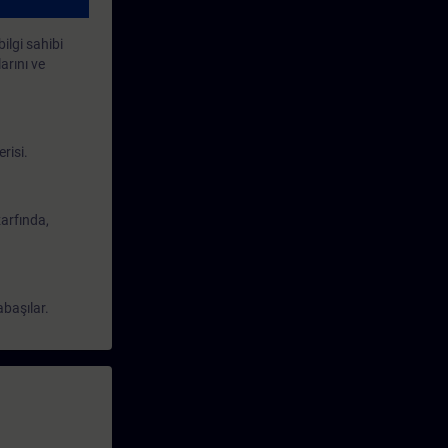
ilgi sahibi
arını ve
risi.
arfında,
abaşılar.