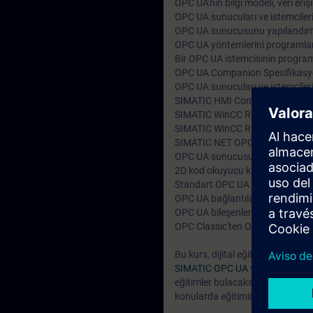
OPC UA'nın bilgi modeli, veri erişim
OPC UA sunucuları ve istemcileri
OPC UA sunucusunu yapılandı
OPC UA yöntemlerini programl
Bir OPC UA istemcisinin progr
OPC UA Companion Spesifikasyo
OPC UA sunucuları ve istemciler
SIMATIC HMI Comfort/Mobile P
SIMATIC WinCC Runtime Advan
SIMATIC WinCC Runtime Profes
SIMATIC NET OPC Server
OPC UA sunucusu olarak SIMAT
2D kod okuyucu kullanarak 3. P
Standart OPC UA istemcileri (U
OPC UA bağlantılarının perform
OPC UA bileşenlerinin teşhisi ve
OPC Classic'ten OPC UA'ya Geçi
Bu kurs, dijital eğitim platform
SIMATIC OPC UA
ve,
Müfredat ve
eğitimler bulacaksınız. Eğitim Üyel
konularda eğitiminize devam edeb