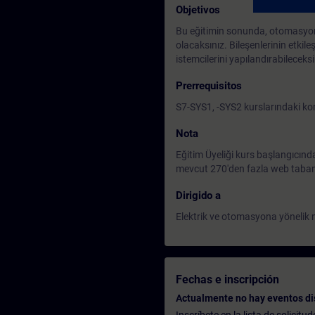
Objetivos
Bu eğitimin sonunda, otomasyon o
olacaksınız. Bileşenlerinin etk
istemcilerini yapılandırabileceksi
Prerrequisitos
S7-SYS1, -SYS2 kurslarındaki kon
Nota
Eğitim Üyeliği kurs başlangıcınd
mevcut 270'den fazla web tabanlı
Dirigido a
Elektrik ve otomasyona yönelik m
Fechas e inscripción
Actualmente no hay eventos di