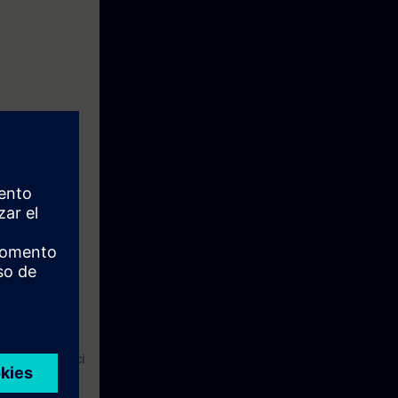
. Burada
 tabanlı
diğer ilgi çekici