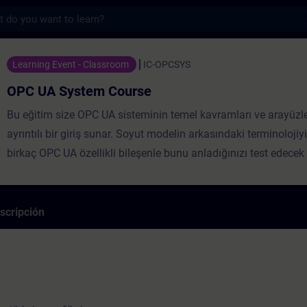
s
em Course - Entrenamiento - Capacitación 
Learning Event - Classroom
IC-OPCSYS
OPC UA System Course
Bu eğitim size OPC UA sisteminin temel kavramları ve arayüzl
ayrıntılı bir giriş sunar. Soyut modelin arkasındaki terminoloji
birkaç OPC UA özellikli bileşenle bunu anladığınızı test edecek
derinleştireceksiniz. SIMATIC ürün portföyündeki en önemli O
sunucuları ve istemcileri hakkında bilgi edinecek ve bunları pra
alıştırmalarla yapılandıracak ve programlayacaksınız. Sürekli b
scripción
konsepti sizi yavaş yavaş OPC UA iletişimine dayalı tek bir ile
götürecektir.