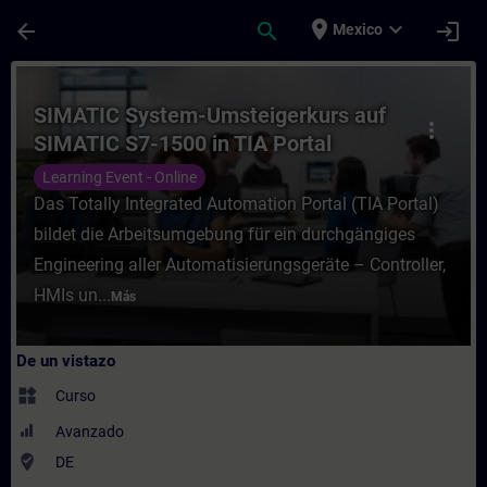
Saltar al contenido principal
Página cargada
place
expand_more
arrow_back
search
login
Mexico
Curso - SIMATIC System-Umsteigerkurs auf 
SIMATIC System-Umsteigerkurs auf
more_vert
SIMATIC S7-1500 in TIA Portal
(Online-Training)
Learning Event - Online
Das Totally Integrated Automation Portal (TIA Portal)
bildet die Arbeitsumgebung für ein durchgängiges
Engineering aller Automatisierungsgeräte – Controller,
HMIs un...
Más
De un vistazo
widgets
Curso
Avanzado
where_to_vote
DE