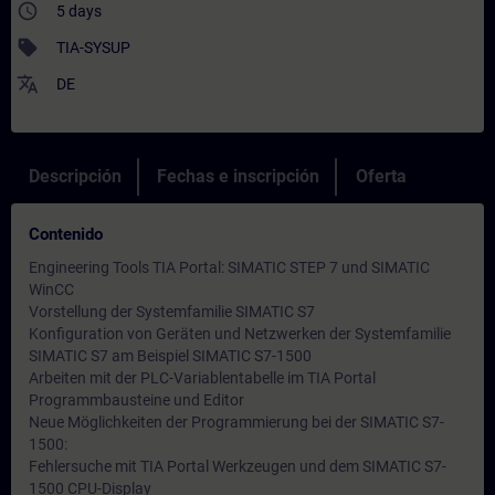
access_time
5 days
sell
TIA-SYSUP
translate
DE
Descripción
Fechas e inscripción
Oferta
Contenido
Engineering Tools TIA Portal: SIMATIC STEP 7 und SIMATIC
WinCC
Vorstellung der Systemfamilie SIMATIC S7
Konfiguration von Geräten und Netzwerken der Systemfamilie
SIMATIC S7 am Beispiel SIMATIC S7-1500
Arbeiten mit der PLC-Variablentabelle im TIA Portal
Programmbausteine und Editor
Neue Möglichkeiten der Programmierung bei der SIMATIC S7-
1500:
Fehlersuche mit TIA Portal Werkzeugen und dem SIMATIC S7-
1500 CPU-Display