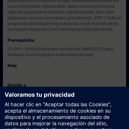
kullanarak kendi aralarında ve diğer haberleşme istasyonlarıyla
nasıl haberleştikleri öğretilecektir. Sizlere endüstriyel ethernet
ağlarının yapılandırma olanakları (ağ bileşenlerini, fiber optik
bağlantıları, kurulum yönergeleri) gösterilecektir. STEP 7 kullanıcı
programılarını konfigüre edip kullanarak, teorik ve pratik olarak
otomasyon dünyanıza (TIA) haberleşmeyi dahil edeceksiniz.
Prerrequisitos
S7-SYS1, -SYS2 kurslarındaki konularında SIMATIC S7 bilgisi,
Windows tabanlı bilgisayar kullanabilme becerisi.
Nota
-
Dirigido a
Elektrik ve otomasyona yönelik montaj, proje, bakım ve işletme
personeli, mühendisler, teknisyenler ve ustabaşılar.
Fechas e inscripción