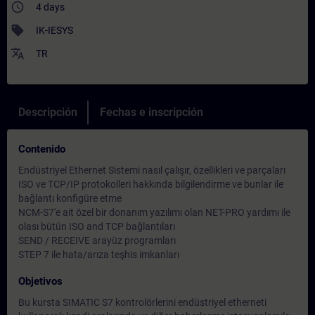
access_time
4 days
sell
IK-IESYS
translate
TR
Descripción
Fechas e inscripción
Contenido
Endüstriyel Ethernet Sistemi nasıl çalışır, özellikleri ve parçaları
ISO ve TCP/IP protokolleri hakkında bilgilendirme ve bunlar ile
bağlantı konfigüre etme
NCM-S7'e ait özel bir donanım yazılımı olan NET-PRO yardımı ile
olası bütün ISO and TCP bağlantıları
SEND / RECEIVE arayüz programları
STEP 7 ile hata/arıza teşhis imkanları
Objetivos
Bu kursta SIMATIC S7 kontrolörlerini endüstriyel etherneti