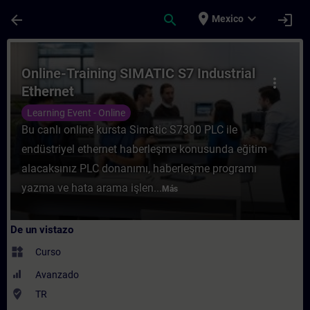
Saltar al contenido principal
Página cargada
place
expand_more
arrow_back
search
login
Mexico
Curso - Online-Training SIMATIC S7 Indust
Online-Training SIMATIC S7 Industrial
more_vert
Ethernet
Learning Event - Online
Bu canlı online kursta Simatic S7300 PLC ile
endüstriyel ethernet haberleşme konusunda eğitim
alacaksınız PLC donanımı, haberleşme programı
yazma ve hata arama işlen...
Más
De un vistazo
widgets
Curso
Avanzado
where_to_vote
TR