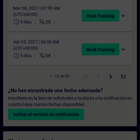
Mar 08, 2027 | 07:30 AM
(UTC+00:00)
expand_more
Book Training
schedule
translate
5 días
DE
Apr 05, 2027 | 06:30 AM
(UTC+00:00)
expand_more
Book Training
schedule
translate
5 días
DE
1 - 10 de 20
¿No has encontrado una fecha adecuada?
Inscríbete en la lista de solicitudes y recibirás una notificación en
cuanto haya nuevas fechas disponibles.
Activar el servicio de notificación