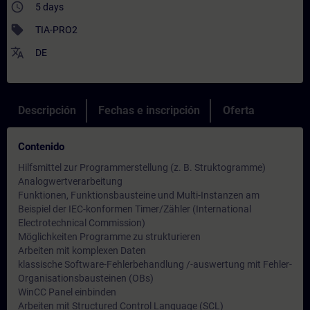
access_time
5 days
sell
TIA-PRO2
translate
DE
Descripción
Fechas e inscripción
Oferta
Contenido
Hilfsmittel zur Programmerstellung (z. B. Struktogramme)
Analogwertverarbeitung
Funktionen, Funktionsbausteine und Multi-Instanzen am
Beispiel der IEC-konformen Timer/Zähler (International
Electrotechnical Commission)
Möglichkeiten Programme zu strukturieren
Arbeiten mit komplexen Daten
klassische Software-Fehlerbehandlung /-auswertung mit Fehler-
Organisationsbausteinen (OBs)
WinCC Panel einbinden
Arbeiten mit Structured Control Language (SCL)