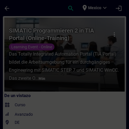
Saltar al contenido principal
Página cargada
place
expand_more
arrow_back
search
login
Mexico
Curso - SIMATIC Programmieren 2 in TIA Po
SIMATIC Programmieren 2 in TIA
more_vert
Portal (Online-Training)
Learning Event - Online
Das Totally Integrated Automation Portal (TIA Portal)
bildet die Arbeitsumgebung für ein durchgängiges
Engineering mit SIMATIC STEP 7 und SIMATIC WinCC.
Das zweite O...
Más
De un vistazo
widgets
Curso
Avanzado
where_to_vote
DE