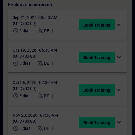
Fechas e inscripción
Sep 21, 2026 | 06:00 AM
(UTC+00:00)
expand_more
Book Training
schedule
translate
5 días
DE
Oct 19, 2026 | 06:30 AM
(UTC+00:00)
expand_more
Book Training
schedule
translate
5 días
DE
Oct 26, 2026 | 07:30 AM
(UTC+00:00)
expand_more
Book Training
schedule
translate
5 días
DE
Nov 23, 2026 | 07:30 AM
(UTC+00:00)
expand_more
Book Training
schedule
translate
5 días
DE