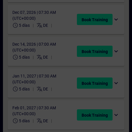
Dec 07, 2026 | 07:30 AM
(UTC+00:00)
expand_more
Book Training
schedule
translate
5 días
DE
Dec 14, 2026 | 07:00 AM
(UTC+00:00)
expand_more
Book Training
schedule
translate
5 días
DE
Jan 11, 2027 | 07:30 AM
(UTC+00:00)
expand_more
Book Training
schedule
translate
5 días
DE
Feb 01, 2027 | 07:30 AM
(UTC+00:00)
expand_more
Book Training
schedule
translate
5 días
DE