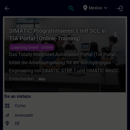
Saltar al contenido principal
Página cargada
place
expand_more
arrow_back
search
login
Mexico
Curso - SIMATIC Programmieren 1 mit SCL i
SIMATIC Programmieren 1 mit SCL in
more_vert
TIA Portal (Online-Training)
Learning Event - Online
Das Totally Integrated Automation Portal (TIA Portal)
bildet die Arbeitsumgebung für ein durchgängiges
Engineering mit SIMATIC STEP 7 und SIMATIC WinCC.
Entscheiden ...
Más
De un vistazo
widgets
Curso
Avanzado
where_to_vote
DE