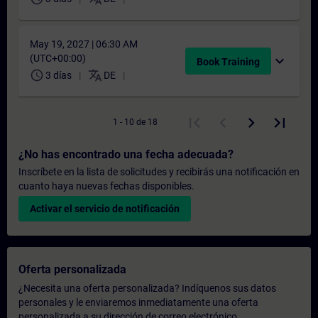
May 19, 2027 | 06:30 AM
(UTC+00:00)
expand_more
Book Training
schedule
translate
3 días
DE
1 - 10 de 18
¿No has encontrado una fecha adecuada?
Inscríbete en la lista de solicitudes y recibirás una notificación en
cuanto haya nuevas fechas disponibles.
Activar el servicio de notificación
Oferta personalizada
¿Necesita una oferta personalizada? Indíquenos sus datos
personales y le enviaremos inmediatamente una oferta
personalizada a su dirección de correo electrónico.