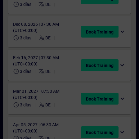
schedule
translate
3 días
DE
Dec 08, 2026 | 07:30 AM
(UTC+00:00)
expand_more
Book Training
schedule
translate
3 días
DE
Feb 16, 2027 | 07:30 AM
(UTC+00:00)
expand_more
Book Training
schedule
translate
3 días
DE
Mar 01, 2027 | 07:30 AM
(UTC+00:00)
expand_more
Book Training
schedule
translate
3 días
DE
Apr 05, 2027 | 06:30 AM
(UTC+00:00)
expand_more
Book Training
schedule
translate
3 días
DE