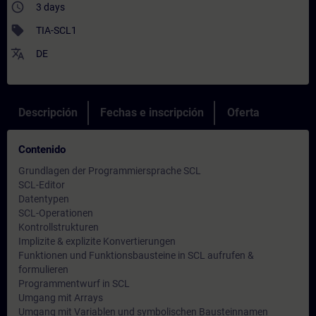
access_time
3 days
sell
TIA-SCL1
translate
DE
Descripción
Fechas e inscripción
Oferta
Contenido
Grundlagen der Programmiersprache SCL
SCL-Editor
Datentypen
SCL-Operationen
Kontrollstrukturen
Implizite & explizite Konvertierungen
Funktionen und Funktionsbausteine in SCL aufrufen &
formulieren
Programmentwurf in SCL
Umgang mit Arrays
Umgang mit Variablen und symbolischen Bausteinnamen