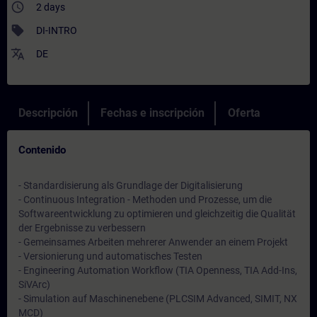
access_time
2 days
sell
DI-INTRO
translate
DE
Descripción
Fechas e inscripción
Oferta
Contenido
- Standardisierung als Grundlage der Digitalisierung
- Continuous Integration - Methoden und Prozesse, um die
Softwareentwicklung zu optimieren und gleichzeitig die Qualität
der Ergebnisse zu verbessern
- Gemeinsames Arbeiten mehrerer Anwender an einem Projekt
- Versionierung und automatisches Testen
- Engineering Automation Workflow (TIA Openness, TIA Add-Ins,
SiVArc)
- Simulation auf Maschinenebene (PLCSIM Advanced, SIMIT, NX
MCD)