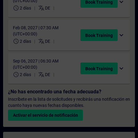
(UTC+00:00)
expand_more
Book Training
schedule
translate
2 días
DE
Feb 08, 2027 | 07:30 AM
(UTC+00:00)
expand_more
Book Training
schedule
translate
2 días
DE
Sep 06, 2027 | 06:30 AM
(UTC+00:00)
expand_more
Book Training
schedule
translate
2 días
DE
¿No has encontrado una fecha adecuada?
Inscríbete en la lista de solicitudes y recibirás una notificación en
cuanto haya nuevas fechas disponibles.
Activar el servicio de notificación