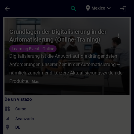
Saltar al contenido principal
Página cargada
place
expand_more
arrow_back
search
login
Mexico
Curso - Grundlagen der Digitalisierung in 
Grundlagen der Digitalisierung in der
more_vert
Automatisierung (Online-Training)
Learning Event - Online
Digitalisierung ist die Antwort auf die drängendsten
Anforderungen unserer Zeit in der Automatisierung –
nämlich zunehmend kürzere Aktualisierungszyklen der
Produkte...
Más
De un vistazo
widgets
Curso
Avanzado
where_to_vote
DE