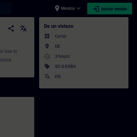
place
expand_more
login
earch
Mexico
Iniciar sesión
renamiento - Capacitación - Capacitación p
De un vistazo
share
translate
widgets
Curso
where_to_vote
DE
or use in
access_time
3 hours
ourse.
sell
SC-S-EXBA
translate
EN