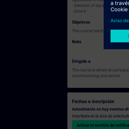
- Selection of equipment
- Zone 0
Objetivos
This course teaches you basic k
Nota
-
Dirigido a
The course is aimed at participa
commissioning and service.
Fechas e inscripción
Actualmente no hay eventos di
Inscríbete en la lista de solicit
Activar el servicio de notific