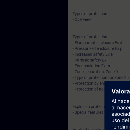
Types of protection
- Overview
Types of protection
- Flameproof enclosure Ex d
- Pressurized enclosure Ex p
- Increased safety Ex e
- Intrinsic safety Ex i
- Encapsulation Ex m
- Zone separation, Zone 0
- Type of protection for Zone 2 E
- Protection by enclosure (dust) 
- Protection of non-electrical de
Explosion protection in North Am
- Special features of the Class D
Application in hazardous locati