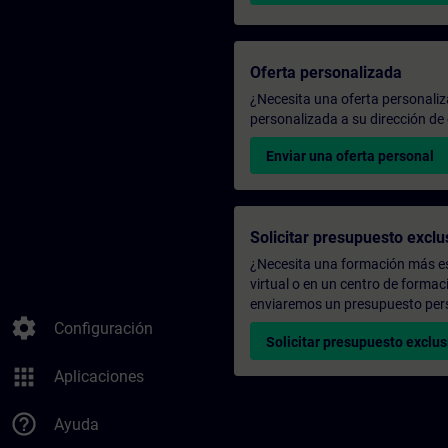
Oferta personalizada
¿Necesita una oferta personali
personalizada a su dirección de 
Enviar una oferta personal
Solicitar presupuesto exclu
¿Necesita una formación más es
virtual o en un centro de formac
enviaremos un presupuesto per
settings
Configuración
Solicitar presupuesto exclus
apps
Aplicaciones
help_outline
Ayuda