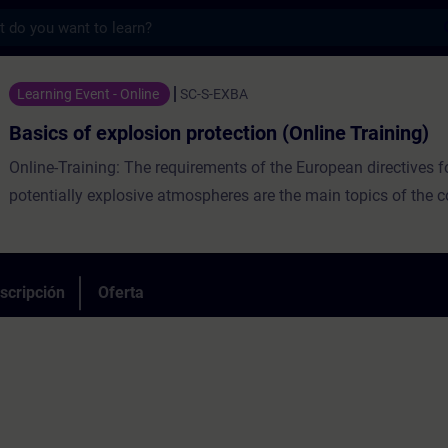
s
plosion protection (Online Training) - Ent
Learning Event - Online
SC-S-EXBA
Basics of explosion protection (Online Training)
Online-Training: The requirements of the European directives f
potentially explosive atmospheres are the main topics of the c
scripción
Oferta