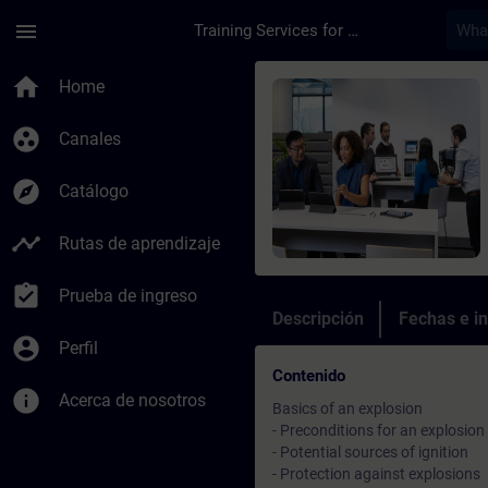
Saltar al contenido principal
Página cargada
menu
Training Services for Digital Industries
Curso - Basics of ex
home
Home
group_work
Canales
explore
Catálogo
timeline
Rutas de aprendizaje
assignment_turned_in
Prueba de ingreso
Descripción
Fechas e in
account_circle
Perfil
Contenido
info
Acerca de nosotros
Basics of an explosion
- Preconditions for an explosion
- Potential sources of ignition
- Protection against explosions