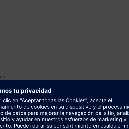
x n
Ex t
vices
erica (special features)
ivision model
on