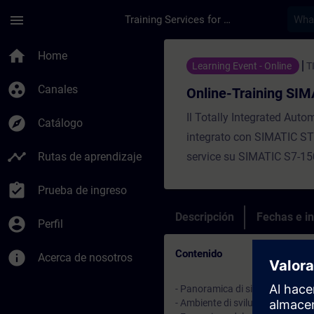
Saltar al contenido principal
Página cargada
menu
Training Services for Digital Industries
Curso - Online-Train
home
Home
group_work
Canales
explore
Catálogo
timeline
Rutas de aprendizaje
assignment_turned_in
Prueba de ingreso
Descripción
Fechas e in
account_circle
Perfil
Contenido
info
Acerca de nosotros
- Panoramica di sistema SIMATI
- Ambiente di sviluppo TIA Porta