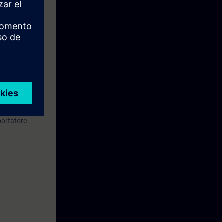
BD/FUP)
portatore