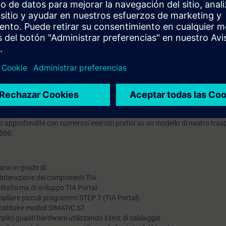
 sistemi di automazione
 nello schema a contatti (LAD/KOP) e nel diagramma a blocchi funzione (F
 del sistema di automazione
 moduli di segnale
software del sistema di automazione SIMATIC S7 con TIA Portal
rametrizzazione SIMATIC S7
trollo e monitoraggio SIMATIC HMI
i SINAMICS
azione di una rete PROFINET IO
 delle modifiche al programma implementate con TIA Portal
 approfondite con numerosi esercizi pratici su un modello di nastro tras
1500.
rai in grado di:
'interazione dei componenti TIA
iattaforma di sviluppo TIA Portal
pliare piccoli programmi STEP 7 (TIA Portal)
sostituire moduli SIMATIC S7
lici guasti hardware utilizzando il test di cablaggio