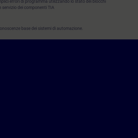
plici errori di programma utilizzando lo stato dei blocchi
n servizio dei componenti TIA
conoscenze base dei sistemi di automazione.
e in modalità Virtual Classroom.
he come corso serale: TIA-SERV1/S.
ndire gli argomenti trattati tramite il nostro
SIE-learning 4.0
: SIE-WEBS,
ati il sistema di automazione SIMATIC S7-1500 e il software SIMATIC STEP 
IMATIC S7-1200 sono disponibili i corsi TIA-MICRO1 e TIA-MICRO2.
2024