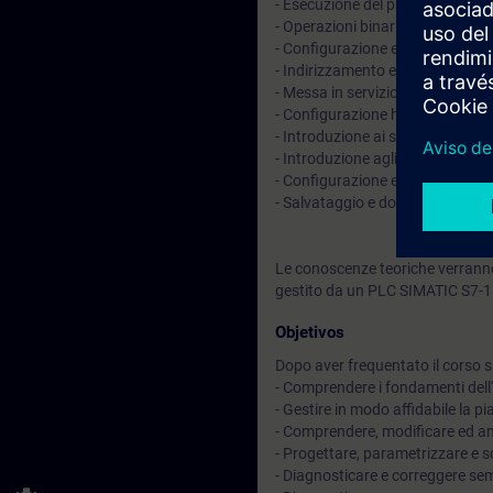
- Esecuzione del programma nei
- Operazioni binarie e digitali
- Configurazione e installazione
- Indirizzamento e cablaggio dei
- Messa in servizio hardware e 
- Configurazione hardware e pa
- Introduzione ai sistemi di con
- Introduzione agli azionament
- Configurazione e parametrizz
- Salvataggio e documentazione
Le conoscenze teoriche verranno
gestito da un PLC SIMATIC S7-
Objetivos
Dopo aver frequentato il corso sa
- Comprendere i fondamenti dell
- Gestire in modo affidabile la p
- Comprendere, modificare ed am
- Progettare, parametrizzare e 
- Diagnosticare e correggere semp