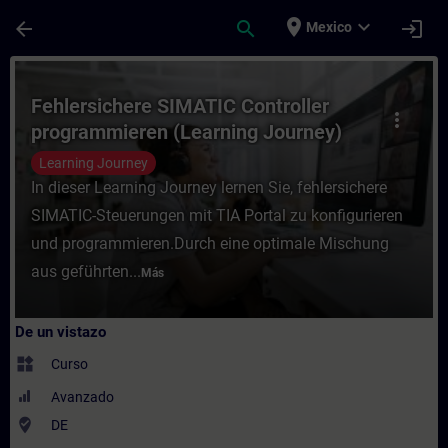
Saltar al contenido principal
Página cargada
place
expand_more
arrow_back
search
login
Mexico
Curso - Fehlersichere SIMATIC Controller
Fehlersichere SIMATIC Controller
more_vert
programmieren (Learning Journey)
Learning Journey
In dieser Learning Journey lernen Sie, fehlersichere
SIMATIC-Steuerungen mit TIA Portal zu konfigurieren
und programmieren.Durch eine optimale Mischung
aus geführten...
Más
De un vistazo
widgets
Curso
Avanzado
where_to_vote
DE