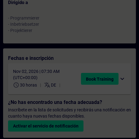
Dirigido a
- Programmierer
- Inbetriebsetzer
- Projektierer
Fechas e inscripción
Nov 02, 2026 | 07:30 AM
(UTC+00:00)
expand_more
Book Training
schedule
translate
30 horas
DE
¿No has encontrado una fecha adecuada?
Inscríbete en la lista de solicitudes y recibirás una notificación en
cuanto haya nuevas fechas disponibles.
Activar el servicio de notificación