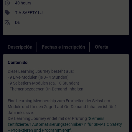
access_time
40 hours
sell
TIA-SAFETY-LJ
translate
DE
Descripción
Fechas e inscripción
Oferta
Contenido
Diese Learning Journey besteht aus:
- 9 Live-Modulen (je 3–4 Stunden)
- 9 Selbstlern-Modulen (ca. 10 Stunden)
- Themenbezogenen On-Demand-Inhalten
Eine Learning Membership zum Erarbeiten der Selbstlern-
Module und für den Zugriff auf On-Demand-Inhalten ist für 1
Jahr inklusive.
Die Learning Journey endet mit der Prüfung
"Siemens
zertifizierte/r Automatisierungstechniker/in für SIMATIC Safety
– Projektieren und Programmieren"
.