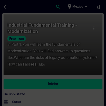
Saltar al contenido principal
Página cargada
place
expand_more
arrow_back
search
login
Mexico
Curso - Industrial Fundamental Training -
Industrial Fundamental Training -
more_vert
Modernization
Freemium
In Part 1, you will learn the fundamentals of
Modernization. You will find answers to questions
like:What are the risks of legacy automation systems?
How can I assess...
Más
Iniciar
De un vistazo
widgets
Curso