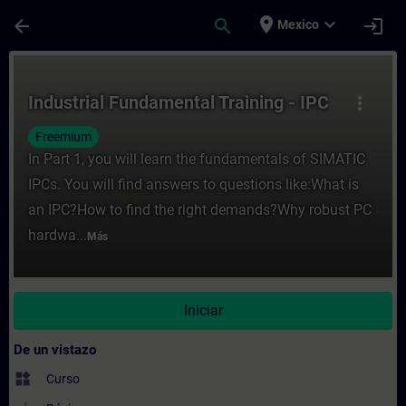
Saltar al contenido principal
Página cargada
place
expand_more
arrow_back
search
login
Mexico
Curso - Industrial Fundamental Training -
Industrial Fundamental Training - IPC
more_vert
Freemium
In Part 1, you will learn the fundamentals of SIMATIC
IPCs. You will find answers to questions like:What is
an IPC?How to find the right demands?Why robust PC
hardwa...
Más
Iniciar
De un vistazo
widgets
Curso