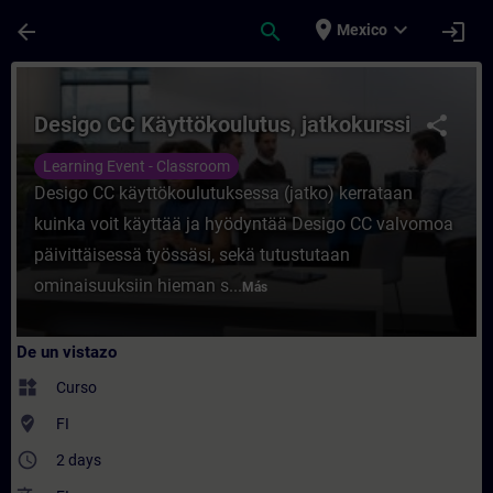
Saltar al contenido principal
Página cargada
place
expand_more
arrow_back
search
login
Mexico
Curso - Desigo CC Käyttökoulutus, jatkoku
Desigo CC Käyttökoulutus, jatkokurssi
share
Learning Event - Classroom
Desigo CC käyttökoulutuksessa (jatko) kerrataan
kuinka voit käyttää ja hyödyntää Desigo CC valvomoa
päivittäisessä työssäsi, sekä tutustutaan
ominaisuuksiin hieman s...
Más
De un vistazo
widgets
Curso
where_to_vote
FI
access_time
2 days