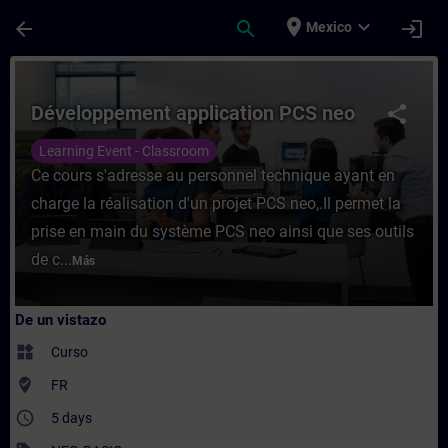
Saltar al contenido principal
Página cargada
place
expand_more
arrow_back
search
login
Mexico
Curso - Développement application PCS ne
Développement application PCS neo
share
Learning Event - Classroom
Ce cours s'adresse au personnel technique ayant en
charge la réalisation d'un projet PCS neo,.Il permet la
prise en main du système PCS neo ainsi que ses outils
de c...
Más
De un vistazo
widgets
Curso
where_to_vote
FR
access_time
5 days