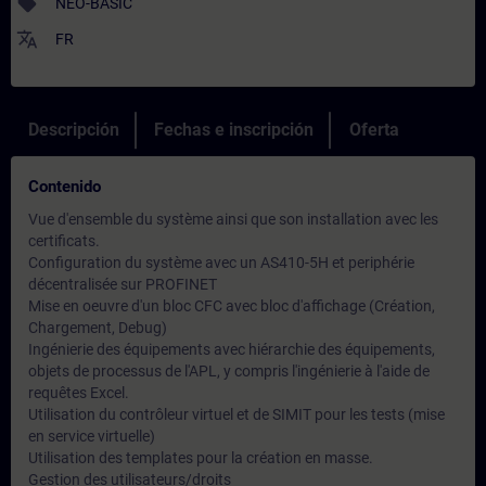
sell
NEO-BASIC
translate
FR
Descripción
Fechas e inscripción
Oferta
Contenido
Vue d'ensemble du système ainsi que son installation avec les
certificats.
Configuration du système avec un AS410-5H et periphérie
décentralisée sur PROFINET
Mise en oeuvre d'un bloc CFC avec bloc d'affichage (Création,
Chargement, Debug)
Ingénierie des équipements avec hiérarchie des équipements,
objets de processus de l'APL, y compris l'ingénierie à l'aide de
requêtes Excel.
Utilisation du contrôleur virtuel et de SIMIT pour les tests (mise
en service virtuelle)
Utilisation des templates pour la création en masse.
Gestion des utilisateurs/droits