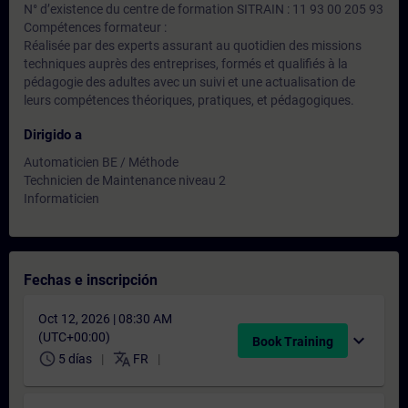
N° d’existence du centre de formation SITRAIN : 11 93 00 205 93
Compétences formateur :
Réalisée par des experts assurant au quotidien des missions
techniques auprès des entreprises, formés et qualifiés à la
pédagogie des adultes avec un suivi et une actualisation de
leurs compétences théoriques, pratiques, et pédagogiques.
Dirigido a
Automaticien BE / Méthode
Technicien de Maintenance niveau 2
Informaticien
Fechas e inscripción
Oct 12, 2026 | 08:30 AM
(UTC+00:00)
expand_more
Book Training
schedule
translate
5 días
FR