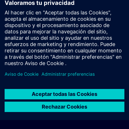
cuanto haya nuevas fechas disponibles.
Activar el servicio de notificación
Oferta personalizada
¿Necesita una oferta personalizada? Indíquenos sus datos
personales y le enviaremos inmediatamente una oferta
personalizada a su dirección de correo electrónico.
Enviar una oferta personal
© Siemens AG 2026
home
group_work
explore
timeline
more_horiz
Corporate Information
Aviso de cookies
Términos de uso y política
Home
Canales
Catálogo
Rutas de aprendizaje
Más
de privacidad
Contacto