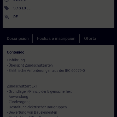
sell
SC-S-EXEL
translate
DE
Descripción
Fechas e inscripción
Oferta
Contenido
Einführung
- Übersicht Zündschutzarten
- Elektrische Anforderungen aus der IEC 60079-0
Zündschutzart Ex i
- Grundlagen/Prinzip der Eigensicherheit
- Anwendung
- Zündvorgang
- Gestaltung elektrischer Baugruppen
- Bewertung von Bauelementen