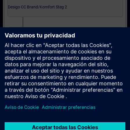
Desigo CC Brand/Komfort Steg 2
Grundkurs i Integrering
Expertnivå: kurser
Integration till Desigo CC