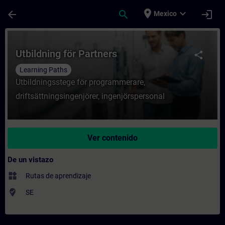
Saltar al contenido principal
Página cargada
place
expand_more
arrow_back
search
login
Mexico
Curso - Utbildning för Partners - Entrenam
Utbildning för Partners
share
Learning Paths
Utbildningsstege för programmerare,
driftsättningsingenjörer, ingenjörspersonal
Ver contenido
De un vistazo
widgets
Rutas de aprendizaje
where_to_vote
SE