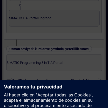
O
SIMATIC TIA Portal Upgrade
Uzman seviyesi: kurslar ve çevrimiçi yeterlilik sınavı
SIMATIC Programming 3 in TIA Portal
Çeşitli öğrenme formatlarında uzman düzeyindeki
kurslar
SIMATIC S7-1500 TIA Portal Program 3
O