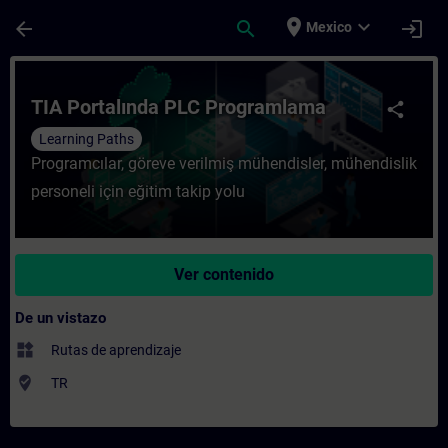
Saltar al contenido principal
Página cargada
place
expand_more
arrow_back
search
login
Mexico
Curso - TIA Portalında PLC Programlama -
TIA Portalında PLC Programlama
share
Learning Paths
Programcılar, göreve verilmiş mühendisler, mühendislik
personeli için eğitim takip yolu
Ver contenido
De un vistazo
widgets
Rutas de aprendizaje
where_to_vote
TR