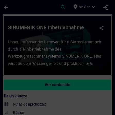
Saltar al contenido principal
Página cargada
place
expand_more
arrow_back
search
login
Mexico
Curso - SINUMERIK ONE Inbetriebnahme - 
SINUMERIK ONE Inbetriebnahme
share
Unser umfassender Lernweg führt Sie systematisch
durch die Inbetriebnahme des
Werkzeugmaschinensystems SINUMERIK ONE. Hier
wirst du dein Wissen gezielt und praktisch...
Más
Ver contenido
De un vistazo
widgets
Rutas de aprendizaje
Básico