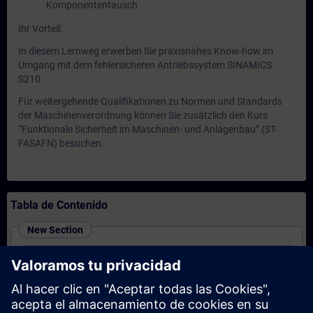
Komponententausch
Ihr Vorteil:
In diesem Lernweg erwerben Sie praxisnahes Know-how im
Umgang mit dem fehlersicheren Antriebssystem SINAMICS
S210.
Für weitergehende Qualifikationen zu Normen und Standards
der Maschinenverordnung können Sie zusätzlich den Kurs
“Funktionale Sicherheit im Maschinen- und Anlagenbau” (ST-
FASAFN) besuchen.
Tabla de Contenido
New Section
SINAMICS G220 - Inbetriebnahme und Service
(Präsenz-Training)