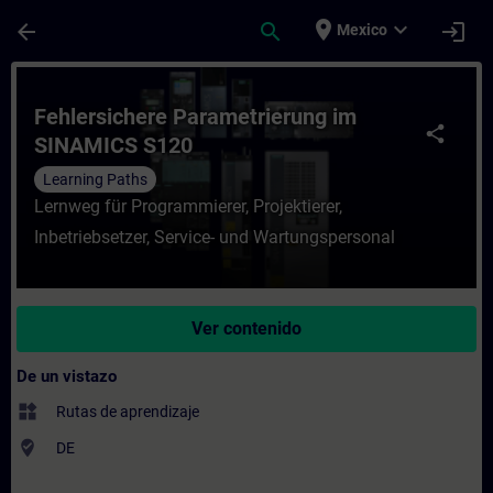
Saltar al contenido principal
Página cargada
place
expand_more
arrow_back
search
login
Mexico
Curso - Fehlersichere Parametrierung im 
Fehlersichere Parametrierung im
share
SINAMICS S120
Learning Paths
Lernweg für Programmierer, Projektierer,
Inbetriebsetzer, Service- und Wartungspersonal
Ver contenido
De un vistazo
widgets
Rutas de aprendizaje
where_to_vote
DE