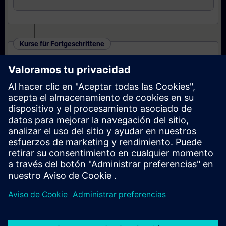
Kurse für Fortgeschrittene
SINAMICS S120 - Parametrieren und
Inbetriebnahme in TIA Portal (Präsenz-Training)
Kurse für Experten
SINAMICS S120 - Parametrieren Safety
Integrated (Präsenz-Training)