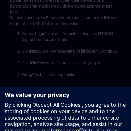
Du kannst einen Kurs erst buchen oder die Plattform
personalisieren, nachdem du dich als Benutzer registriert
hast.
Wenn du bereits ein Benutzerkonto hast, kannst du dich wie
folgt auf der LXP‑Plattform anmelden:
Wähle „Login“, um den Anmeldedialog des SITRAIN
Digital Campus zu öffnen.
Gib deine E-Mail-Adresse ein und klicke auf „Continue“.
Gib dein Passwort ein und klicke auf „Log in“.
Fertig! Du bist jetzt angemeldet.
Play