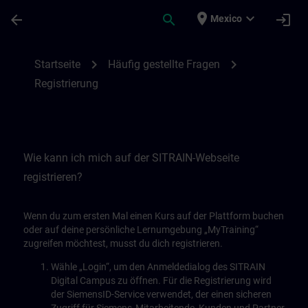
Skip To Main Content
Page Loaded
place
expand_more
arrow_back
search
login
Mexico
Registrierung | SITRAIN
chevron_right
chevron_right
Startseite
Häufig gestellte Fragen
Registrierung
Wie kann ich mich auf der SITRAIN-Webseite
registrieren?
Wenn du zum ersten Mal einen Kurs auf der Plattform buchen
oder auf deine persönliche Lernumgebung „MyTraining“
zugreifen möchtest, musst du dich registrieren.
Wähle „Login“, um den Anmeldedialog des SITRAIN
Digital Campus zu öffnen. Für die Registrierung wird
der SiemensID-Service verwendet, der einen sicheren