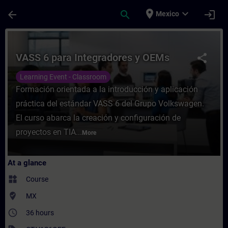
Skip To Main Content
Page Loaded
place
expand_more
arrow_back
search
login
Mexico
Course - VASS 6 para Integradores y OEMs 
VASS 6 para Integradores y OEMs
share
Learning Event - Classroom
Formación orientada a la introducción y aplicación
práctica del estándar VASS 6 del Grupo Volkswagen.
El curso abarca la creación y configuración de
proyectos en TIA...
More
At a glance
widgets
Course
where_to_vote
MX
access_time
36 hours