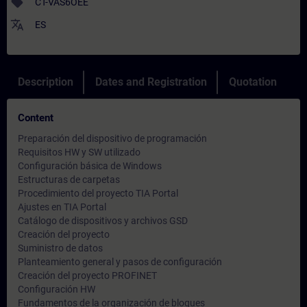
sell
CT-VAS6OEE
translate
ES
Description
Dates and Registration
Quotation
Content
Preparación del dispositivo de programación
Requisitos HW y SW utilizado
Configuración básica de Windows
Estructuras de carpetas
Procedimiento del proyecto TIA Portal
Ajustes en TIA Portal
Catálogo de dispositivos y archivos GSD
Creación del proyecto
Suministro de datos
Planteamiento general y pasos de configuración
Creación del proyecto PROFINET
Configuración HW
Fundamentos de la organización de bloques