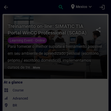
Skip To Main Content
Page Loaded
place
expand_more
arrow_back
search
login
Mexico
Course - Treinamento on-line: SIMATIC TIA
Treinamento on-line: SIMATIC TIA
share
Portal WinCC Professional (SCADA)
Learning Event - Online
Para fornecer o melhor suporte e treinamento possível
em seu ambiente de aprendizado pessoal (escritório
próprio / escritório doméstico), implementamos
cursos de tre...
More
At a glance
widgets
Course
Advanced
where_to_vote
BR