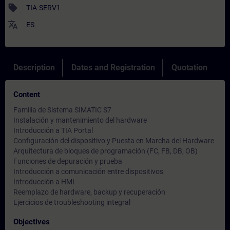
sell
TIA-SERV1
translate
ES
Description
Dates and Registration
Quotation
Content
Familia de Sistema SIMATIC S7
Instalación y mantenimiento del hardware
Introducción a TIA Portal
Configuración del dispositivo y Puesta en Marcha del Hardware
Arquitectura de bloques de programación (FC, FB, DB, OB)
Funciones de depuración y prueba
Introducción a comunicación entre dispositivos
Introducción a HMI
Reemplazo de hardware, backup y recuperación
Ejercicios de troubleshooting integral
Objectives