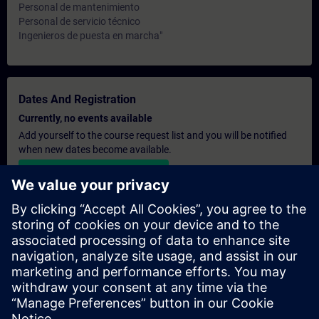
Personal de mantenimiento
Personal de servicio técnico
Ingenieros de puesta en marcha"
Dates And Registration
Currently, no events available
Add yourself to the course request list and you will be notified
when new dates become available.
Activate notification service
Personalised Quotation
If you require a standard list price quotation for this training, for
example for your purchasing department, then please click the
link below. You first need to provide some personal details and
after this a quotation will be emailed to you.