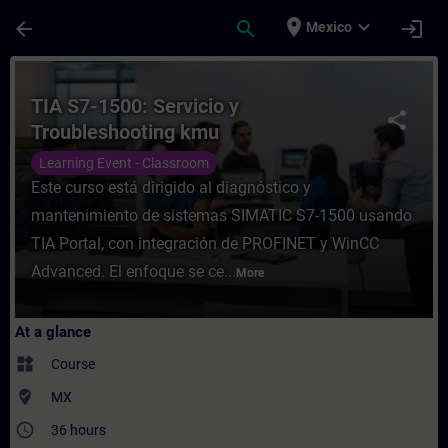
Skip To Main Content
Page Loaded
place
expand_more
arrow_back
search
login
Mexico
Course - TIA S7-1500: Servicio y Troubles
TIA S7-1500: Servicio y
share
Troubleshooting kmu
Learning Event - Classroom
Este curso está dirigido al diagnóstico y
mantenimiento de sistemas SIMATIC S7-1500 usando
TIA Portal, con integración de PROFINET y WinCC
Advanced. El enfoque se ce...
More
At a glance
widgets
Course
where_to_vote
MX
access_time
36 hours