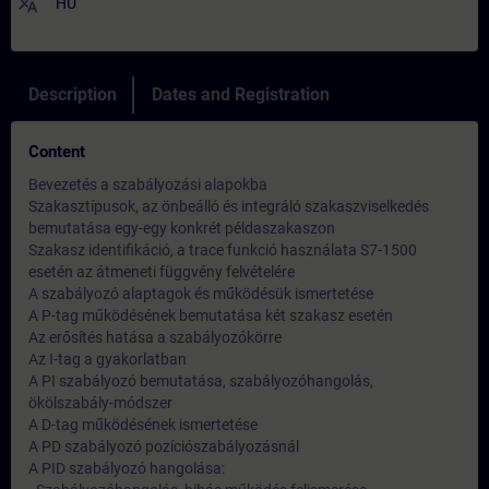
translate
HU
Description
Dates and Registration
Content
Bevezetés a szabályozási alapokba
Szakasztípusok, az önbeálló és integráló szakaszviselkedés
bemutatása egy-egy konkrét példaszakaszon
Szakasz identifikáció, a trace funkció használata S7-1500
esetén az átmeneti függvény felvételére
A szabályozó alaptagok és működésük ismertetése
A P-tag működésének bemutatása két szakasz esetén
Az erősítés hatása a szabályozókörre
Az I-tag a gyakorlatban
A PI szabályozó bemutatása, szabályozóhangolás,
ökölszabály-módszer
A D-tag működésének ismertetése
A PD szabályozó pozíciószabályozásnál
A PID szabályozó hangolása: