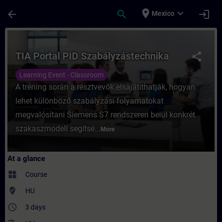
Skip To Main Content
Page Loaded
place
expand_more
arrow_back
search
login
Mexico
Course - TIA Portal PID Szabályzástechnik
TIA Portal PID Szabályzástechnika
share
Learning Event - Classroom
A tréning során a résztvevők elsajátíthatják, hogyan
lehet különböző szabályzási folyamatokat
megvalósítani Siemens S7 rendszeren belül konkrét
szakaszmodell segítsé...
More
At a glance
widgets
Course
where_to_vote
HU
access_time
3 days