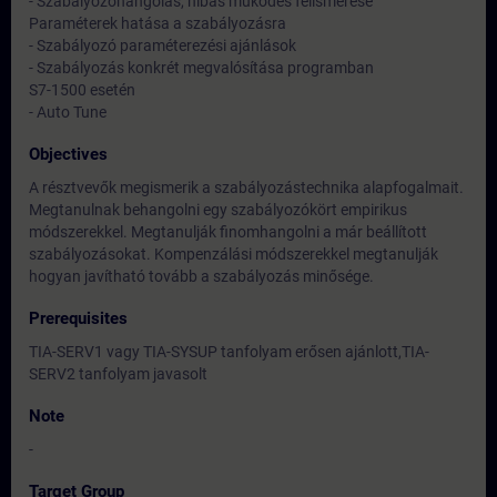
- Szabályozóhangolás, hibás működés felismerése
Paraméterek hatása a szabályozásra
- Szabályozó paraméterezési ajánlások
- Szabályozás konkrét megvalósítása programban
S7-1500 esetén
- Auto Tune
Objectives
A résztvevők megismerik a szabályozástechnika alapfogalmait.
Megtanulnak behangolni egy szabályozókört empirikus
módszerekkel. Megtanulják finomhangolni a már beállított
szabályozásokat. Kompenzálási módszerekkel megtanulják
hogyan javítható tovább a szabályozás minősége.
Prerequisites
TIA-SERV1 vagy TIA-SYSUP tanfolyam erősen ajánlott,TIA-
SERV2 tanfolyam javasolt
Note
-
Target Group