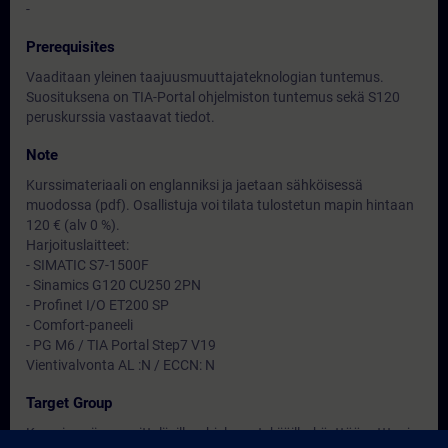
-
Prerequisites
Vaaditaan yleinen taajuusmuuttajateknologian tuntemus.
Suosituksena on TIA-Portal ohjelmiston tuntemus sekä S120
peruskurssia vastaavat tiedot.
Note
Kurssimateriaali on englanniksi ja jaetaan sähköisessä
muodossa (pdf). Osallistuja voi tilata tulostetun mapin hintaan
120 € (alv 0 %).
Harjoituslaitteet:
- SIMATIC S7-1500F
- Sinamics G120 CU250 2PN
- Profinet I/O ET200 SP
- Comfort-paneeli
- PG M6 / TIA Portal Step7 V19
Vientivalvonta AL :N / ECCN: N
Target Group
Kurssi sopii suunnittelijoille, ohjelman tekijöille, käyttöönottto- ja