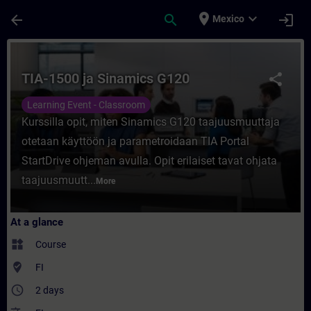
Skip To Main Content
Page Loaded
place
expand_more
arrow_back
search
login
Mexico
Course - TIA-1500 ja Sinamics G120 - Trai
TIA-1500 ja Sinamics G120
share
Learning Event - Classroom
Kurssilla opit, miten Sinamics G120 taajuusmuuttaja
otetaan käyttöön ja parametroidaan TIA Portal
StartDrive ohjeman avulla. Opit erilaiset tavat ohjata
taajuusmuutt...
More
At a glance
widgets
Course
where_to_vote
FI
access_time
2 days