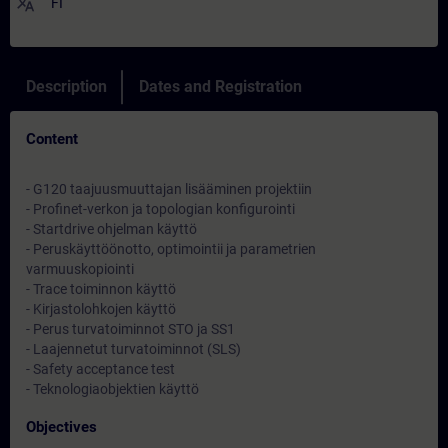
translate
FI
Description
Dates and Registration
Content
- G120 taajuusmuuttajan lisääminen projektiin
- Profinet-verkon ja topologian konfigurointi
- Startdrive ohjelman käyttö
- Peruskäyttöönotto, optimointii ja parametrien
varmuuskopiointi
- Trace toiminnon käyttö
- Kirjastolohkojen käyttö
- Perus turvatoiminnot STO ja SS1
- Laajennetut turvatoiminnot (SLS)
- Safety acceptance test
- Teknologiaobjektien käyttö
Objectives