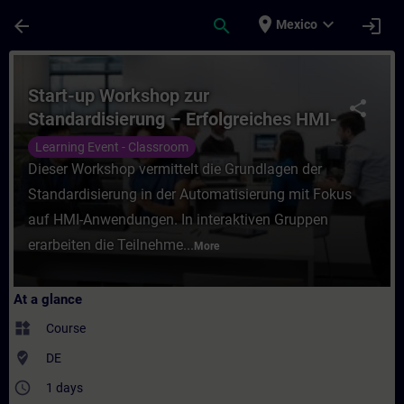
Skip To Main Content
Page Loaded
place
expand_more
arrow_back
search
login
Mexico
Course - Start-up Workshop zur Standardis
Start-up Workshop zur
share
Standardisierung – Erfolgreiches HMI-
Design mit WinCC Unified
Learning Event - Classroom
Dieser Workshop vermittelt die Grundlagen der
Standardisierung in der Automatisierung mit Fokus
auf HMI-Anwendungen. In interaktiven Gruppen
erarbeiten die Teilnehme...
More
At a glance
widgets
Course
where_to_vote
DE
access_time
1 days