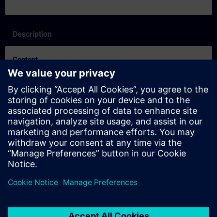
Description
Content
SITRAIN-egenskaper och skillnader mellan inlärningsformaten