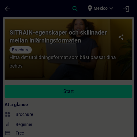
Skip To Main Content
Page Loaded
place
expand_more
arrow_back
search
login
Mexico
Course - SITRAIN-egenskaper och skillnade
SITRAIN-egenskaper och skillnader
share
mellan inlärningsformaten
Brochure
Hitta det utbildningsformat som bäst passar dina
behov
Start
At a glance
widgets
Brochure
Beginner
payment
Free