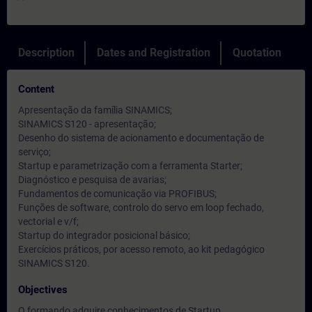
Description
Dates and Registration
Quotation
Content
Apresentação da família SINAMICS;
SINAMICS S120 - apresentação;
Desenho do sistema de acionamento e documentação de
serviço;
Startup e parametrização com a ferramenta Starter;
Diagnóstico e pesquisa de avarias;
Fundamentos de comunicação via PROFIBUS;
Funções de software, controlo do servo em loop fechado,
vectorial e v/f;
Startup do integrador posicional básico;
Exercícios práticos, por acesso remoto, ao kit pedagógico
SINAMICS S120.
Objectives
O formando adquire conhecimentos de Startup,