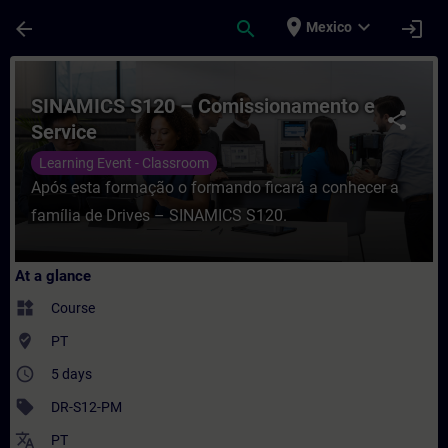
Skip To Main Content
Page Loaded
place
expand_more
arrow_back
search
login
Mexico
Course - SINAMICS S120 – Comissionamento
SINAMICS S120 – Comissionamento e
share
Service
Learning Event - Classroom
Após esta formação o formando ficará a conhecer a
família de Drives – SINAMICS S120.
At a glance
widgets
Course
where_to_vote
PT
access_time
5 days
sell
DR-S12-PM
translate
PT